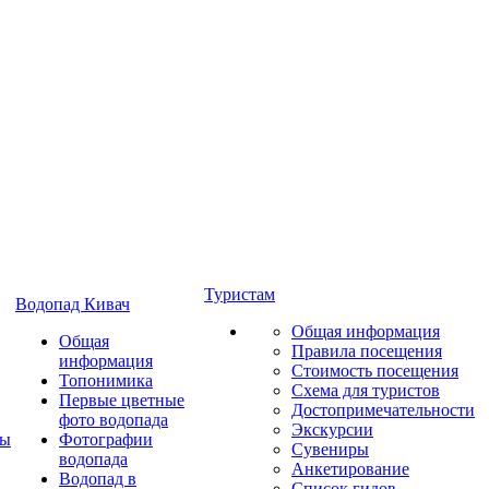
Туристам
Водопад Кивач
Общая информация
Общая
Правила посещения
информация
Стоимость посещения
Топонимика
Схема для туристов
Первые цветные
Достопримечательности
фото водопада
Экскурсии
ты
Фотографии
Сувениры
водопада
Анкетирование
Водопад в
Список гидов