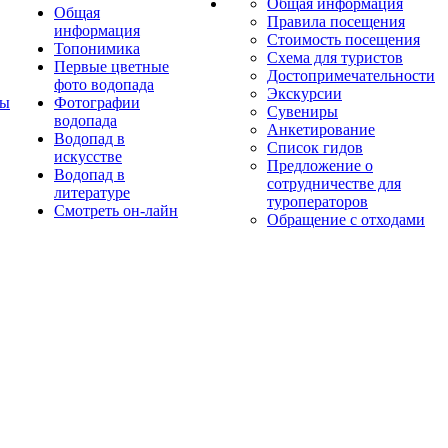
Общая информация
Общая
Правила посещения
информация
Стоимость посещения
Топонимика
Схема для туристов
Первые цветные
Достопримечательности
фото водопада
Экскурсии
ты
Фотографии
Сувениры
водопада
Анкетирование
Водопад в
Список гидов
искусстве
Предложение о
Водопад в
сотрудничестве для
литературе
туроператоров
Смотреть он-лайн
Обращение с отходами