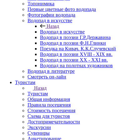
Топонимика
Первые цветные фото водопада
Фотографии водопада
Водопад в искусстве
Назад
Водопад в искусстве
Водопад в поэзии Г.Р.Державина
Водопад в поэзии Ф.Н.Глинки
Поездка на Кивач. К.К.Случевский
Водопад в поэзии XVIII - XIX вв.
Водопад в поэзии XX - XXI вв.
Водопад на полотнах художников
Водопад в литературе
Смотреть он-лайн
Туристам
Назад
Туристам
Общая информация
Правила посещения
Стоимость посещения
Схема для туристов
Достопримечательности
Экскурсии
Сувениры
Анкетирование