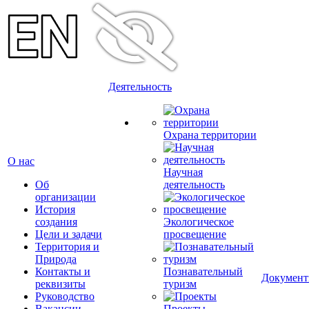
Деятельность
Охрана территории
О нас
Научная
Об
деятельность
организации
История
создания
Экологическое
Цели и задачи
просвещение
Территория и
Природа
Контакты и
Познавательный
Докумен
реквизиты
туризм
Руководство
Вакансии
Проекты