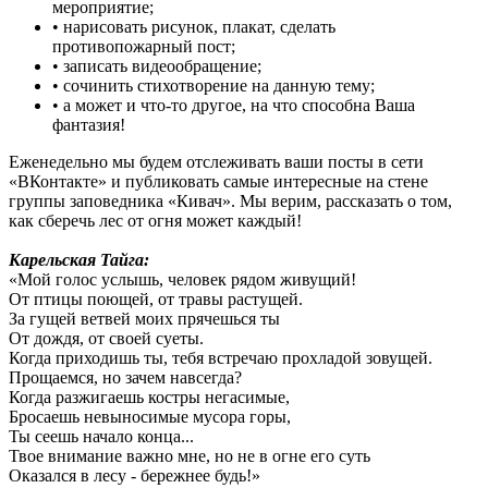
мероприятие;
• нарисовать рисунок, плакат, сделать
противопожарный пост;
• записать видеообращение;
• сочинить стихотворение на данную тему;
• а может и что-то другое, на что способна Ваша
фантазия!
Еженедельно мы будем отслеживать ваши посты в сети
«ВКонтакте» и публиковать самые интересные на стене
группы заповедника «Кивач». Мы верим, рассказать о том,
как сберечь лес от огня может каждый!
Карельская Тайга:
«Мой голос услышь, человек рядом живущий!
От птицы поющей, от травы растущей.
За гущей ветвей моих прячешься ты
От дождя, от своей суеты.
Когда приходишь ты, тебя встречаю прохладой зовущей.
Прощаемся, но зачем навсегда?
Когда разжигаешь костры негасимые,
Бросаешь невыносимые мусора горы,
Ты сеешь начало конца...
Твое внимание важно мне, но не в огне его суть
Оказался в лесу - бережнее будь!»