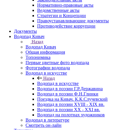
Нормативно-правовые акты
Ведомственные акты
Стратегии и Концепции
Правоустанавливающие документы
Противодействие коррупции
Документы
Водопад Кивач
Назад
Водопад Кивач
Общая информация
Топонимика
Первые цветные фото водопада
Фотографии водопада
Водопад в искусстве
Назад
Водопад в искусстве
Водопад в поэзии Г.Р.Державина
Водопад в поэзии Ф.Н.Глинки
Поездка на Кивач. К.К.Случевский
Водопад в поэзии XVIII - XIX вв.
Водопад в поэзии XX - XXI вв.
Водопад на полотнах художников
Водопад в литературе
Смотреть он-лайн