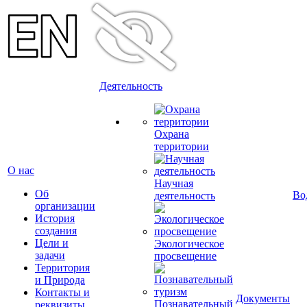
Деятельность
Охрана
территории
О нас
Научная
Об
Во
деятельность
организации
История
создания
Цели и
Экологическое
задачи
просвещение
Территория
и Природа
Контакты и
Документы
Познавательный
реквизиты