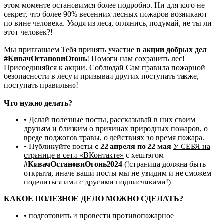
этом моменте остановимся более подробно. Ни для кого не
секрет, что более 90% весенних лесных пожаров возникают
по вине человека. Уходя из леса, оглянись, подумай, не ты ли
этот человек?!
Мы приглашаем Тебя принять участие
в акции добрых дел
#КивачОстановиОгонь
! Помоги нам сохранить лес!
Присоединяйся к акции. Соблюдай Сам правила пожарной
безопасности в лесу и призывай других поступать также,
поступать правильно!
Что нужно делать?
• Делай полезные посты, рассказывай в них своим
друзьям и близким о причинах природных пожаров, о
вреде поджогов травы, о действиях во время пожара.
• Публикуйте посты
с 22 апреля по 22 мая
У СЕБЯ на
странице в сети «ВКонтакте»
с хештэгом
#КивачОстановиОгонь2024
(!страница должна быть
открыта, иначе ваши посты мы не увидим и не сможем
поделиться ими с другими подписчиками!).
КАКОЕ ПОЛЕЗНОЕ ДЕЛО МОЖНО СДЕЛАТЬ?
• подготовить и провести противопожарное