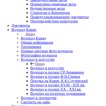
Нормативно-правовые акты
Ведомственные акты
Стратегии и Концепции
Правоустанавливающие документы
Противодействие коррупции
Документы
Водопад Кивач
Назад
Водопад Кивач
Общая информация
Топонимика
Первые цветные фото водопада
Фотографии водопада
Водопад в искусстве
Назад
Водопад в искусстве
Водопад в поэзии Г.Р.Державина
Водопад в поэзии Ф.Н.Глинки
Поездка на Кивач. К.К.Случевский
Водопад в поэзии XVIII - XIX вв.
Водопад в поэзии XX - XXI вв.
Водопад на полотнах художников
Водопад в литературе
Смотреть он-лайн