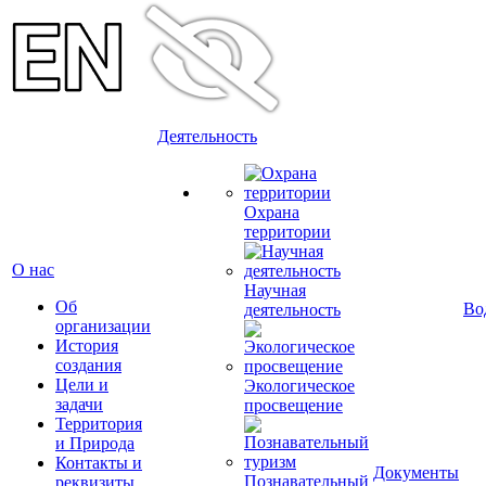
Деятельность
Охрана
территории
О нас
Научная
Об
Во
деятельность
организации
История
создания
Цели и
Экологическое
задачи
просвещение
Территория
и Природа
Контакты и
Документы
Познавательный
реквизиты