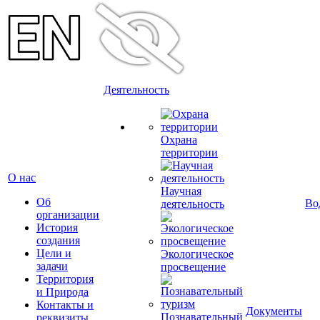
Деятельность
Охрана
территории
О нас
Научная
Об
Во
деятельность
организации
История
создания
Цели и
Экологическое
задачи
просвещение
Территория
и Природа
Контакты и
Документы
Познавательный
реквизиты