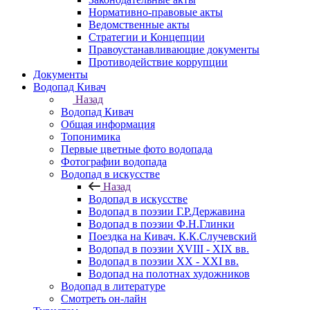
Нормативно-правовые акты
Ведомственные акты
Стратегии и Концепции
Правоустанавливающие документы
Противодействие коррупции
Документы
Водопад Кивач
Назад
Водопад Кивач
Общая информация
Топонимика
Первые цветные фото водопада
Фотографии водопада
Водопад в искусстве
Назад
Водопад в искусстве
Водопад в поэзии Г.Р.Державина
Водопад в поэзии Ф.Н.Глинки
Поездка на Кивач. К.К.Случевский
Водопад в поэзии XVIII - XIX вв.
Водопад в поэзии XX - XXI вв.
Водопад на полотнах художников
Водопад в литературе
Смотреть он-лайн