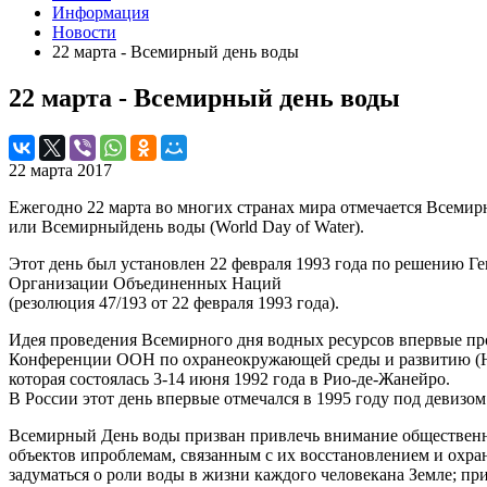
Информация
Новости
22 марта - Всемирный день воды
22 марта - Всемирный день воды
22 марта 2017
Ежегодно
22
марта
во
многих
странах
мира
отмечается
Всемир
или
Всемирный
день
воды
(
World
Day
of
Water
).
Этот
день
был
установлен
22
февраля
1993
года
по
решению
Ге
Организации
Объединенных
Наций
(
резолюция
47
/
193
от
22
февраля
1993
года
).
Идея
проведения
Всемирного
дня
водных
ресурсов
впервые
пр
Конференции
ООН
по
охране
окружающей
среды
и
развитию
(
которая
состоялась
3
-
14
июня
1992
года
в
Рио
-
де
-
Жанейро
.
В
России
этот
день
впервые
отмечался
в
1995
году
под
девизом
Всемирный
День
воды
призван
привлечь
внимание
обществен
объектов
и
проблемам
,
связанным
с
их
восстановлением
и
охра
задуматься
о
роли
воды
в
жизни
каждого
человека
на
Земле
;
при