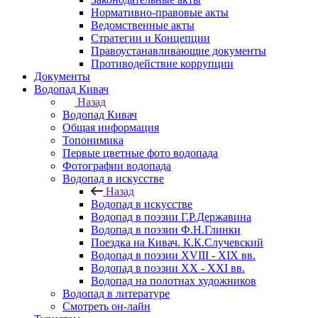
Нормативно-правовые акты
Ведомственные акты
Стратегии и Концепции
Правоустанавливающие документы
Противодействие коррупции
Документы
Водопад Кивач
Назад
Водопад Кивач
Общая информация
Топонимика
Первые цветные фото водопада
Фотографии водопада
Водопад в искусстве
Назад
Водопад в искусстве
Водопад в поэзии Г.Р.Державина
Водопад в поэзии Ф.Н.Глинки
Поездка на Кивач. К.К.Случевский
Водопад в поэзии XVIII - XIX вв.
Водопад в поэзии XX - XXI вв.
Водопад на полотнах художников
Водопад в литературе
Смотреть он-лайн