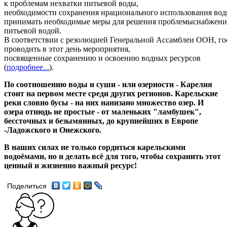
к
проблемам
нехватки
питьевой
воды
,
необходимости
сохранения
и
рационального
использования
вод
принимать
необходимые
меры
для
решения
проблемы
снабжени
питьевой
водой
.
В
соответствии
с
резолюцией
Генеральной
Ассамблеи
ООН
,
го
проводить
в
этот
день
мероприятия
,
посвященные
сохранению
и
освоению
водных
ресурсов
(
подробнее...
)
.
По соотношению воды и суши - или озерности - Карелия
стоит на первом месте среди других регионов. Карельские
реки словно бусы - на них нанизано множество озер. И
озера отнюдь не простые - от маленьких "ламбушек",
бессточных и безымянных, до крупнейших в Европе
-Ладожского и Онежского.
В наших силах не только гордиться карельскими
водоёмами, но и делать всё для того, чтобы сохранить этот
ценный и жизненно важный ресурс!
Поделиться