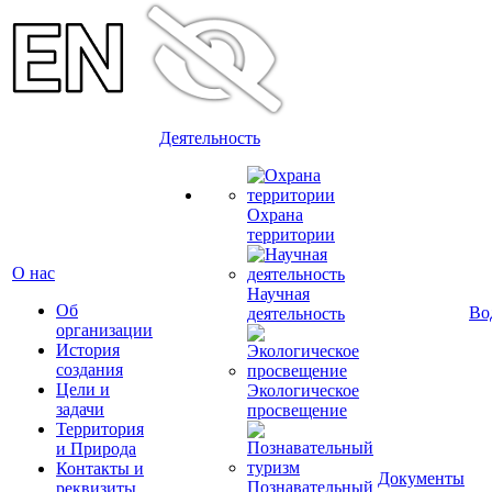
Деятельность
Охрана
территории
О нас
Научная
Об
Во
деятельность
организации
История
создания
Цели и
Экологическое
задачи
просвещение
Территория
и Природа
Контакты и
Документы
Познавательный
реквизиты