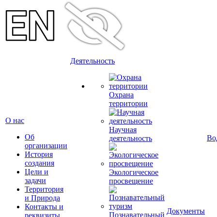
Деятельность
Охрана
территории
О нас
Научная
Об
Во
деятельность
организации
История
создания
Цели и
Экологическое
задачи
просвещение
Территория
и Природа
Контакты и
Документы
Познавательный
реквизиты