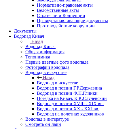
Нормативно-правовые акты
Ведомственные акты
Стратегии и Концепции
Правоустанавливающие документы
Противодействие коррупции
Документы
Водопад Кивач
Назад
Водопад Кивач
Общая информация
Топонимика
Первые цветные фото водопада
Фотографии водопада
Водопад в искусстве
Назад
Водопад в искусстве
Водопад в поэзии Г.Р.Державина
Водопад в поэзии Ф.Н.Глинки
Поездка на Кивач. К.К.Случевский
Водопад в поэзии XVIII - XIX вв.
Водопад в поэзии XX - XXI вв.
Водопад на полотнах художников
Водопад в литературе
Смотреть он-лайн