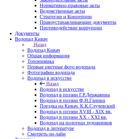
Нормативно-правовые акты
Ведомственные акты
Стратегии и Концепции
Правоустанавливающие документы
Противодействие коррупции
Документы
Водопад Кивач
Назад
Водопад Кивач
Общая информация
Топонимика
Первые цветные фото водопада
Фотографии водопада
Водопад в искусстве
Назад
Водопад в искусстве
Водопад в поэзии Г.Р.Державина
Водопад в поэзии Ф.Н.Глинки
Поездка на Кивач. К.К.Случевский
Водопад в поэзии XVIII - XIX вв.
Водопад в поэзии XX - XXI вв.
Водопад на полотнах художников
Водопад в литературе
Смотреть он-лайн