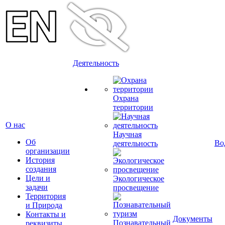
Деятельность
Охрана
территории
О нас
Научная
Об
Во
деятельность
организации
История
создания
Цели и
Экологическое
задачи
просвещение
Территория
и Природа
Контакты и
Документы
Познавательный
реквизиты