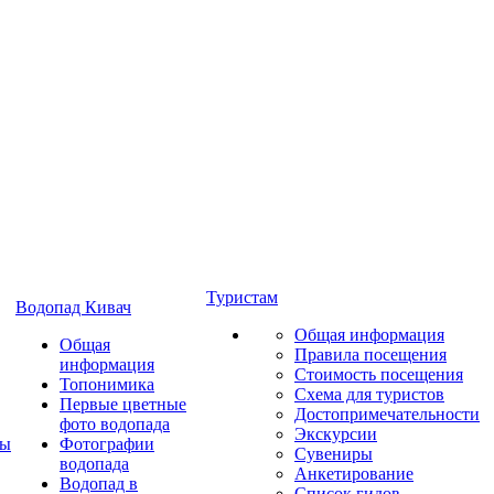
Туристам
Водопад Кивач
Общая информация
Общая
Правила посещения
информация
Стоимость посещения
Топонимика
Схема для туристов
Первые цветные
Достопримечательности
фото водопада
Экскурсии
ты
Фотографии
Сувениры
водопада
Анкетирование
Водопад в
Список гидов