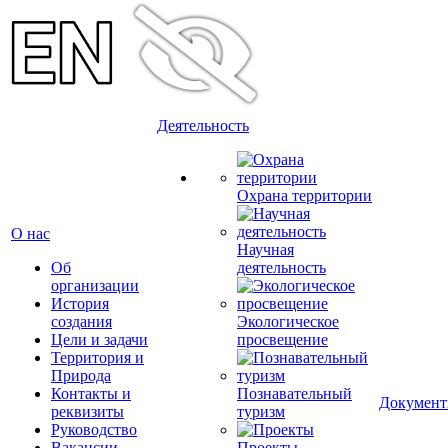
Деятельность
Охрана территории
О нас
Научная
Об
деятельность
организации
История
создания
Экологическое
Цели и задачи
просвещение
Территория и
Природа
Контакты и
Познавательный
Докумен
реквизиты
туризм
Руководство
Вакансии
Проекты