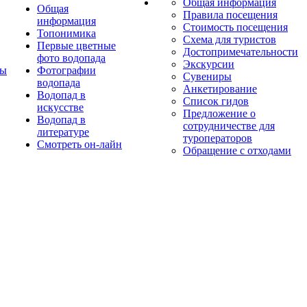
Общая информация
Общая
Правила посещения
информация
Стоимость посещения
Топонимика
Схема для туристов
Первые цветные
Достопримечательности
фото водопада
Экскурсии
ты
Фотографии
Сувениры
водопада
Анкетирование
Водопад в
Список гидов
искусстве
Предложение о
Водопад в
сотрудничестве для
литературе
туроператоров
Смотреть он-лайн
Обращение с отходами