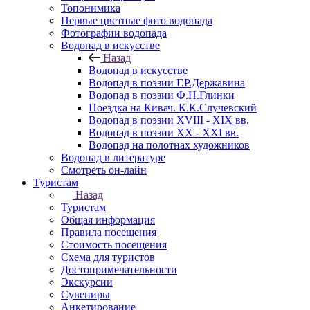
Топонимика
Первые цветные фото водопада
Фотографии водопада
Водопад в искусстве
Назад
Водопад в искусстве
Водопад в поэзии Г.Р.Державина
Водопад в поэзии Ф.Н.Глинки
Поездка на Кивач. К.К.Случевский
Водопад в поэзии XVIII - XIX вв.
Водопад в поэзии XX - XXI вв.
Водопад на полотнах художников
Водопад в литературе
Смотреть он-лайн
Туристам
Назад
Туристам
Общая информация
Правила посещения
Стоимость посещения
Схема для туристов
Достопримечательности
Экскурсии
Сувениры
Анкетирование