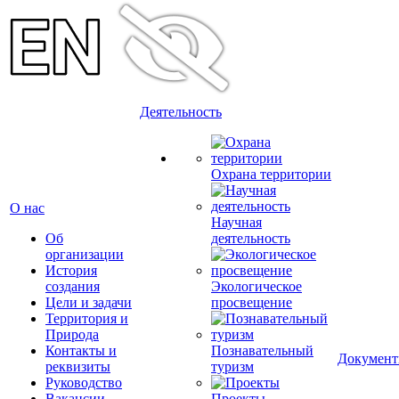
Деятельность
Охрана территории
О нас
Научная
Об
деятельность
организации
История
создания
Экологическое
Цели и задачи
просвещение
Территория и
Природа
Контакты и
Познавательный
Докумен
реквизиты
туризм
Руководство
Вакансии
Проекты