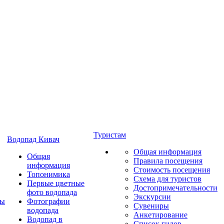
Туристам
Водопад Кивач
Общая информация
Общая
Правила посещения
информация
Стоимость посещения
Топонимика
Схема для туристов
Первые цветные
Достопримечательности
фото водопада
Экскурсии
ты
Фотографии
Сувениры
водопада
Анкетирование
Водопад в
Список гидов