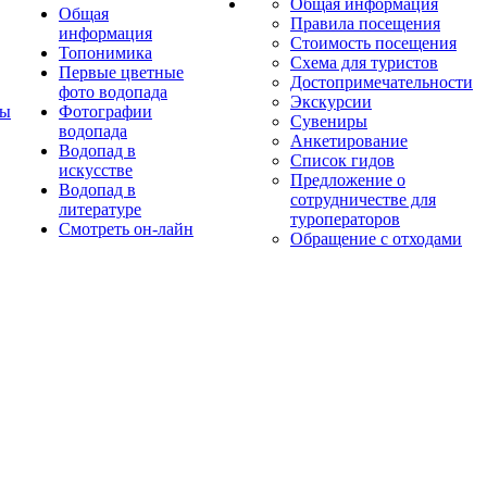
Общая информация
Общая
Правила посещения
информация
Стоимость посещения
Топонимика
Схема для туристов
Первые цветные
Достопримечательности
фото водопада
Экскурсии
ты
Фотографии
Сувениры
водопада
Анкетирование
Водопад в
Список гидов
искусстве
Предложение о
Водопад в
сотрудничестве для
литературе
туроператоров
Смотреть он-лайн
Обращение с отходами