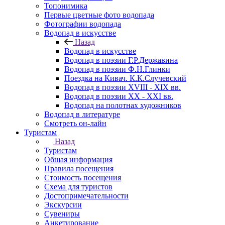
Топонимика
Первые цветные фото водопада
Фотографии водопада
Водопад в искусстве
Назад
Водопад в искусстве
Водопад в поэзии Г.Р.Державина
Водопад в поэзии Ф.Н.Глинки
Поездка на Кивач. К.К.Случевский
Водопад в поэзии XVIII - XIX вв.
Водопад в поэзии XX - XXI вв.
Водопад на полотнах художников
Водопад в литературе
Смотреть он-лайн
Туристам
Назад
Туристам
Общая информация
Правила посещения
Стоимость посещения
Схема для туристов
Достопримечательности
Экскурсии
Сувениры
Анкетирование