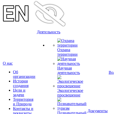
Деятельность
Охрана
территории
О нас
Научная
Об
Во
деятельность
организации
История
создания
Цели и
Экологическое
задачи
просвещение
Территория
и Природа
Контакты и
Документы
Познавательный
реквизиты