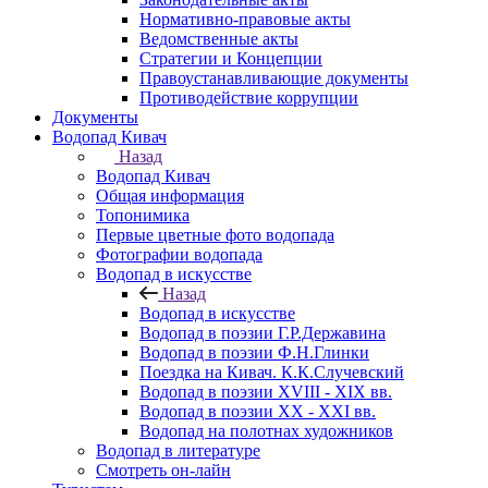
Нормативно-правовые акты
Ведомственные акты
Стратегии и Концепции
Правоустанавливающие документы
Противодействие коррупции
Документы
Водопад Кивач
Назад
Водопад Кивач
Общая информация
Топонимика
Первые цветные фото водопада
Фотографии водопада
Водопад в искусстве
Назад
Водопад в искусстве
Водопад в поэзии Г.Р.Державина
Водопад в поэзии Ф.Н.Глинки
Поездка на Кивач. К.К.Случевский
Водопад в поэзии XVIII - XIX вв.
Водопад в поэзии XX - XXI вв.
Водопад на полотнах художников
Водопад в литературе
Смотреть он-лайн