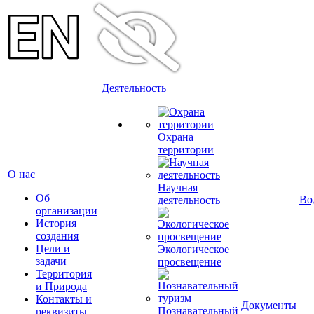
Деятельность
Охрана
территории
О нас
Научная
Об
Во
деятельность
организации
История
создания
Цели и
Экологическое
задачи
просвещение
Территория
и Природа
Контакты и
Документы
Познавательный
реквизиты