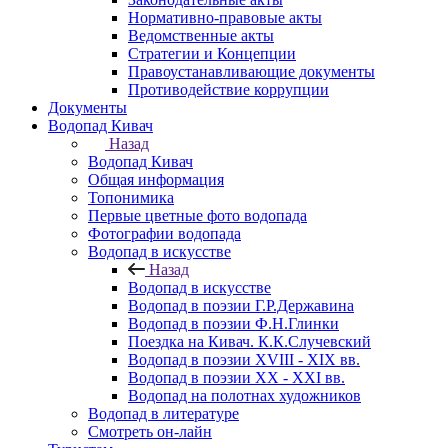
Нормативно-правовые акты
Ведомственные акты
Стратегии и Концепции
Правоустанавливающие документы
Противодействие коррупции
Документы
Водопад Кивач
Назад
Водопад Кивач
Общая информация
Топонимика
Первые цветные фото водопада
Фотографии водопада
Водопад в искусстве
Назад
Водопад в искусстве
Водопад в поэзии Г.Р.Державина
Водопад в поэзии Ф.Н.Глинки
Поездка на Кивач. К.К.Случевский
Водопад в поэзии XVIII - XIX вв.
Водопад в поэзии XX - XXI вв.
Водопад на полотнах художников
Водопад в литературе
Смотреть он-лайн