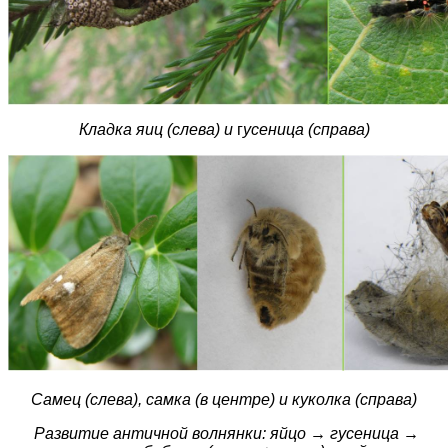
Кладка яиц (слева) и
г
усеница (справа)
Самец (слева), самка (в центре) и куколка (справа)
Развитие античной волнянки: яйцо
→ гусеница
→