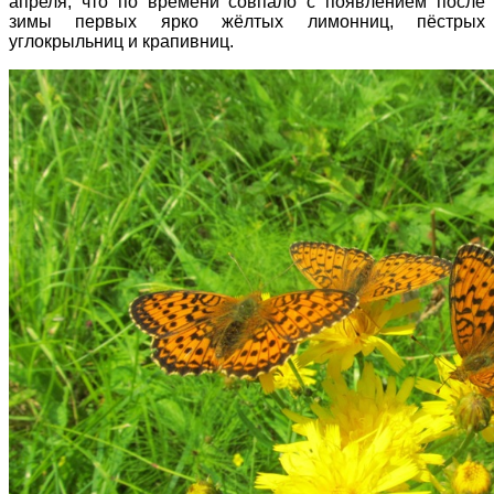
апреля, что по времени совпало с появлением после
зимы первых ярко жёлтых лимонниц, пёстрых
углокрыльниц и крапивниц.