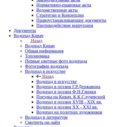
Нормативно-правовые акты
Ведомственные акты
Стратегии и Концепции
Правоустанавливающие документы
Противодействие коррупции
Документы
Водопад Кивач
Назад
Водопад Кивач
Общая информация
Топонимика
Первые цветные фото водопада
Фотографии водопада
Водопад в искусстве
Назад
Водопад в искусстве
Водопад в поэзии Г.Р.Державина
Водопад в поэзии Ф.Н.Глинки
Поездка на Кивач. К.К.Случевский
Водопад в поэзии XVIII - XIX вв.
Водопад в поэзии XX - XXI вв.
Водопад на полотнах художников
Водопад в литературе
Смотреть он-лайн