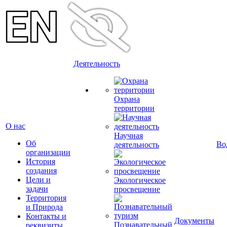
Деятельность
Охрана
территории
О нас
Научная
Об
Во
деятельность
организации
История
создания
Цели и
Экологическое
задачи
просвещение
Территория
и Природа
Контакты и
Документы
Познавательный
реквизиты