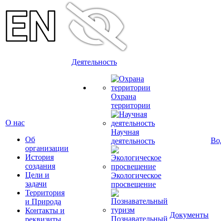
Деятельность
Охрана
территории
О нас
Научная
Об
Во
деятельность
организации
История
создания
Цели и
Экологическое
задачи
просвещение
Территория
и Природа
Контакты и
Документы
Познавательный
реквизиты