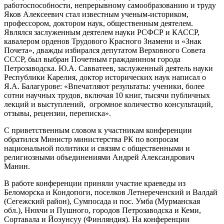
работоспособности, непрерывному самообразованию и труду
Яков Алексеевич стал известным ученым-историком,
профессором, доктором наук, общественным деятелем.
Являлся заслуженным деятелем науки РСФСР и КАССР,
кавалером орденов Трудового Красного Знамени и «Знак
Почета», дважды избирался депутатом Верховного Совета
СССР, был выбран Почетным гражданином города
Петрозаводска. Ю.А. Савватеев, заслуженный деятель науки
Республики Карелия, доктор исторических наук написал о
Я.А. Балагурове: «Впечатляют результаты: ученики, более
сотни научных трудов, включая 10 книг, тысячи публичных
лекций и выступлений, огромное количество консультаций,
отзывы, рецензии, переписка».
С приветственным словом к участникам конференции
обратился Министр министерства РК по вопросам
национальной политики и связям с общественными и
религиозными объединениями Андрей Александрович
Манин.
В работе конференции приняли участие краеведы из
Беломорска и Кондопоги, поселков Летнереченский и Валдай
(Сегежский район), Сумпосада и пос. Умба (Мурманская
обл.), Нюхчи и Пушного, городов Петрозаводска и Кеми,
Сортавала и Йоэунсуу (Финляндия). На конференции