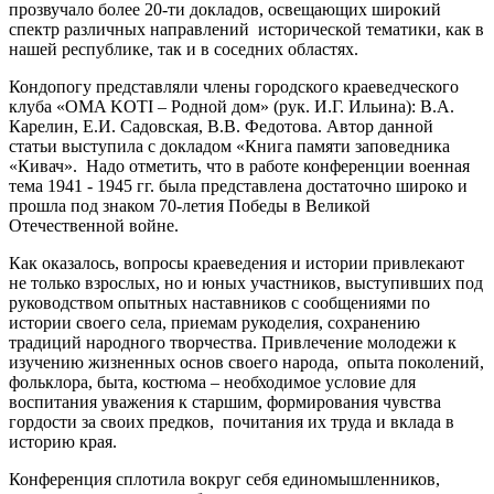
прозвучало более 20-ти докладов, освещающих широкий
спектр различных направлений исторической тематики, как в
нашей республике, так и в соседних областях.
Кондопогу представляли члены городского краеведческого
клуба «OMA KOTI – Родной дом» (рук. И.Г. Ильина): В.А.
Карелин, Е.И. Садовская, В.В. Федотова. Автор данной
статьи выступила с докладом «Книга памяти заповедника
«Кивач». Надо отметить, что в работе конференции военная
тема 1941 - 1945 гг. была представлена достаточно широко и
прошла под знаком 70-летия Победы в Великой
Отечественной войне.
Как оказалось, вопросы краеведения и истории привлекают
не только взрослых, но и юных участников, выступивших под
руководством опытных наставников с сообщениями по
истории своего села, приемам рукоделия, сохранению
традиций народного творчества. Привлечение молодежи к
изучению жизненных основ своего народа, опыта поколений,
фольклора, быта, костюма – необходимое условие для
воспитания уважения к старшим, формирования чувства
гордости за своих предков, почитания их труда и вклада в
историю края.
Конференция сплотила вокруг себя единомышленников,