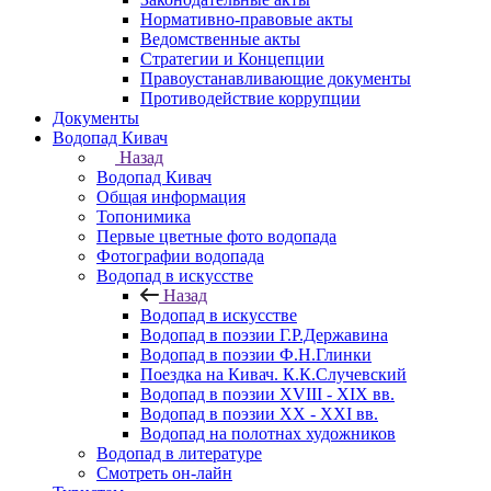
Нормативно-правовые акты
Ведомственные акты
Стратегии и Концепции
Правоустанавливающие документы
Противодействие коррупции
Документы
Водопад Кивач
Назад
Водопад Кивач
Общая информация
Топонимика
Первые цветные фото водопада
Фотографии водопада
Водопад в искусстве
Назад
Водопад в искусстве
Водопад в поэзии Г.Р.Державина
Водопад в поэзии Ф.Н.Глинки
Поездка на Кивач. К.К.Случевский
Водопад в поэзии XVIII - XIX вв.
Водопад в поэзии XX - XXI вв.
Водопад на полотнах художников
Водопад в литературе
Смотреть он-лайн