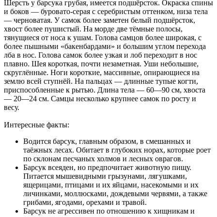
Шерсть у барсука грубая, имеется подшёрсток. Окраска спины
и боков — буровато-серая с серебристым оттенком, низа тела
— черноватая. У самок более заметен белый подшёрсток,
хвост более пушистый. На морде две тёмные полосы,
тянущиеся от носа к ушам. Голова самцов более широкая, с
более пышными «бакенбардами» и большим углом перехода
лба в нос. Голова самок более узкая и лоб переходит в нос
плавно. Шея короткая, почти незаметная. Уши небольшие,
скруглённые. Ноги короткие, массивные, опирающиеся на
землю всей ступнёй. На пальцах — длинные тупые когти,
приспособленные к рытью. Длина тела — 60—90 см, хвоста
— 20—24 см. Самцы несколько крупнее самок по росту и
весу.
Интересные факты:
Водится барсук, главным образом, в смешанных и
таёжных лесах. Обитает в глубоких норах, которые роет
по склонам песчаных холмов и лесных оврагов.
Барсук всеяден, но предпочитает животную пищу.
Питается мышевидными грызунами, лягушками,
ящерицами, птицами и их яйцами, насекомыми и их
личинками, моллюсками, дождевыми червями, а также
грибами, ягодами, орехами и травой.
Барсук не агрессивен по отношению к хищникам и