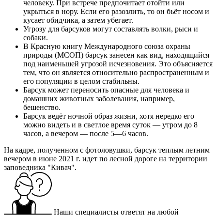
человеку. При встрече предпочитает отойти или
укрыться в нору. Если его разозлить, то он бьёт носом и
кусает обидчика, а затем убегает.
Угрозу для барсуков могут составлять волки, рыси и
собаки.
В Красную книгу Международного союза охраны
природы (МСОП) барсук занесен как вид, находящийся
под наименьшей угрозой исчезновения. Это объясняется
тем, что он является относительно распространенным и
его популяции в целом стабильны.
Барсук может переносить опасные для человека и
домашних животных заболевания, например,
бешенство.
Барсук ведёт ночной образ жизни, хотя нередко его
можно видеть и в светлое время суток — утром до 8
часов, а вечером — после 5—6 часов.
На кадре, полученном с фотоловушки, барсук теплым летним
вечером в июне 2021 г. идет по лесной дороге на территории
заповедника "Кивач".
Наши специалисты ответят на любой