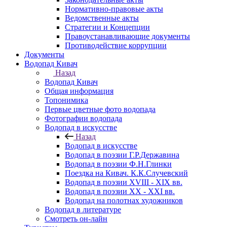
Нормативно-правовые акты
Ведомственные акты
Стратегии и Концепции
Правоустанавливающие документы
Противодействие коррупции
Документы
Водопад Кивач
Назад
Водопад Кивач
Общая информация
Топонимика
Первые цветные фото водопада
Фотографии водопада
Водопад в искусстве
Назад
Водопад в искусстве
Водопад в поэзии Г.Р.Державина
Водопад в поэзии Ф.Н.Глинки
Поездка на Кивач. К.К.Случевский
Водопад в поэзии XVIII - XIX вв.
Водопад в поэзии XX - XXI вв.
Водопад на полотнах художников
Водопад в литературе
Смотреть он-лайн