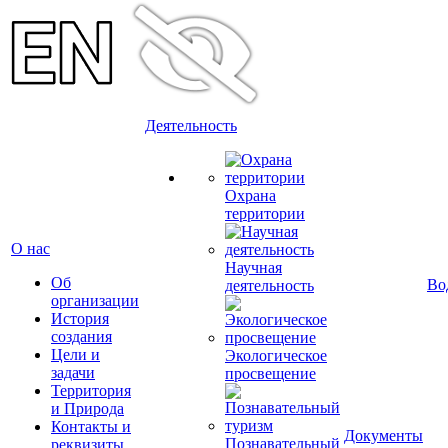
Деятельность
Охрана
территории
О нас
Научная
Об
Во
деятельность
организации
История
создания
Цели и
Экологическое
задачи
просвещение
Территория
и Природа
Контакты и
Документы
Познавательный
реквизиты