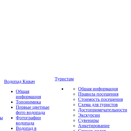
Туристам
Водопад Кивач
Общая информация
Общая
Правила посещения
информация
Стоимость посещения
Топонимика
Схема для туристов
Первые цветные
Достопримечательности
фото водопада
Экскурсии
ты
Фотографии
Сувениры
водопада
Анкетирование
Водопад в
Список гидов