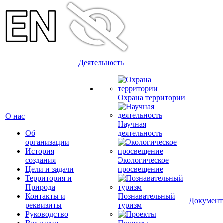
Деятельность
Охрана территории
О нас
Научная
Об
деятельность
организации
История
создания
Экологическое
Цели и задачи
просвещение
Территория и
Природа
Контакты и
Познавательный
Докумен
реквизиты
туризм
Руководство
Вакансии
Проекты