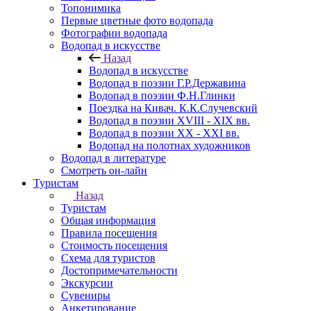
Топонимика
Первые цветные фото водопада
Фотографии водопада
Водопад в искусстве
Назад
Водопад в искусстве
Водопад в поэзии Г.Р.Державина
Водопад в поэзии Ф.Н.Глинки
Поездка на Кивач. К.К.Случевский
Водопад в поэзии XVIII - XIX вв.
Водопад в поэзии XX - XXI вв.
Водопад на полотнах художников
Водопад в литературе
Смотреть он-лайн
Туристам
Назад
Туристам
Общая информация
Правила посещения
Стоимость посещения
Схема для туристов
Достопримечательности
Экскурсии
Сувениры
Анкетирование