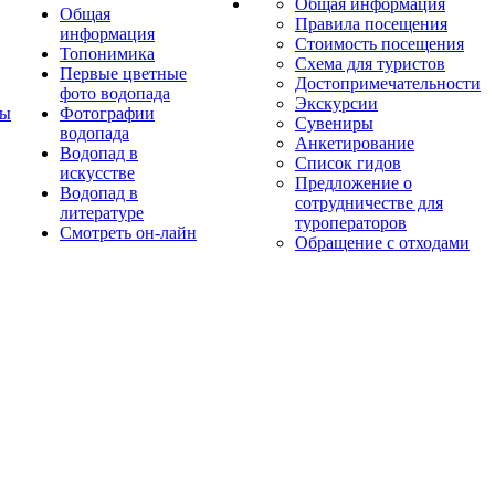
Общая информация
Общая
Правила посещения
информация
Стоимость посещения
Топонимика
Схема для туристов
Первые цветные
Достопримечательности
фото водопада
Экскурсии
ты
Фотографии
Сувениры
водопада
Анкетирование
Водопад в
Список гидов
искусстве
Предложение о
Водопад в
сотрудничестве для
литературе
туроператоров
Смотреть он-лайн
Обращение с отходами