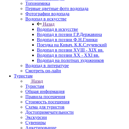
Топонимика
Первые цветные фото водопада
Фотографии водопада
Водопад в искусстве
Назад
Водопад в искусстве
Водопад в поэзии Г.Р.Державина
Водопад в поэзии Ф.Н.Глинки
Поездка на Кивач. К.К.Случевский
Водопад в поэзии XVIII - XIX вв.
Водопад в поэзии XX - XXI вв.
Водопад на полотнах художников
Водопад в литературе
Смотреть он-лайн
Туристам
Назад
Туристам
Общая информация
Правила посещения
Стоимость посещения
Схема для туристов
Достопримечательности
Экскурсии
Сувениры
Анкетирование