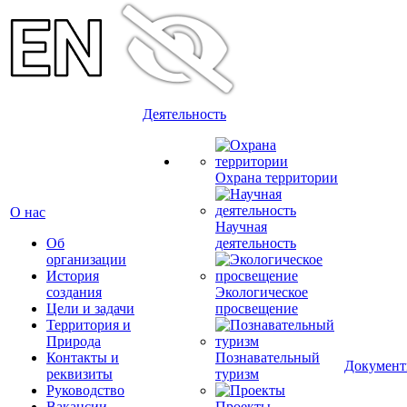
Деятельность
Охрана территории
О нас
Научная
Об
деятельность
организации
История
создания
Экологическое
Цели и задачи
просвещение
Территория и
Природа
Контакты и
Познавательный
Докумен
реквизиты
туризм
Руководство
Вакансии
Проекты