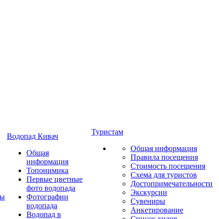
Туристам
Водопад Кивач
Общая информация
Общая
Правила посещения
информация
Стоимость посещения
Топонимика
Схема для туристов
Первые цветные
Достопримечательности
фото водопада
Экскурсии
ты
Фотографии
Сувениры
водопада
Анкетирование
Водопад в
Список гидов