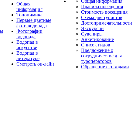
Общая информация
Общая
Правила посещения
информация
Стоимость посещения
Топонимика
Схема для туристов
Первые цветные
Достопримечательности
фото водопада
Экскурсии
ты
Фотографии
Сувениры
водопада
Анкетирование
Водопад в
Список гидов
искусстве
Предложение о
Водопад в
сотрудничестве для
литературе
туроператоров
Смотреть он-лайн
Обращение с отходами