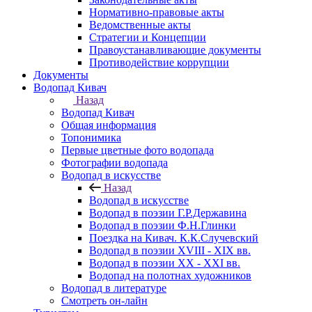
Нормативно-правовые акты
Ведомственные акты
Стратегии и Концепции
Правоустанавливающие документы
Противодействие коррупции
Документы
Водопад Кивач
Назад
Водопад Кивач
Общая информация
Топонимика
Первые цветные фото водопада
Фотографии водопада
Водопад в искусстве
Назад
Водопад в искусстве
Водопад в поэзии Г.Р.Державина
Водопад в поэзии Ф.Н.Глинки
Поездка на Кивач. К.К.Случевский
Водопад в поэзии XVIII - XIX вв.
Водопад в поэзии XX - XXI вв.
Водопад на полотнах художников
Водопад в литературе
Смотреть он-лайн