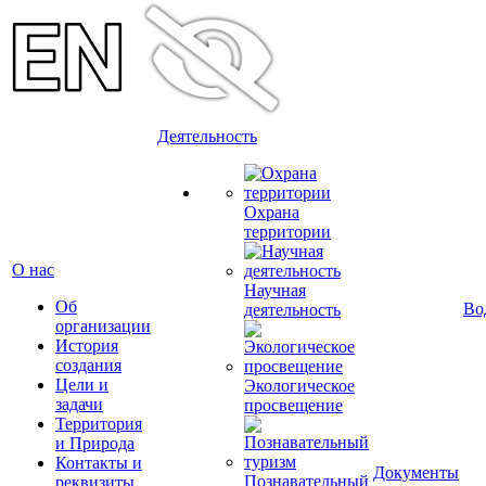
Деятельность
Охрана
территории
О нас
Научная
Об
Во
деятельность
организации
История
создания
Цели и
Экологическое
задачи
просвещение
Территория
и Природа
Контакты и
Документы
Познавательный
реквизиты