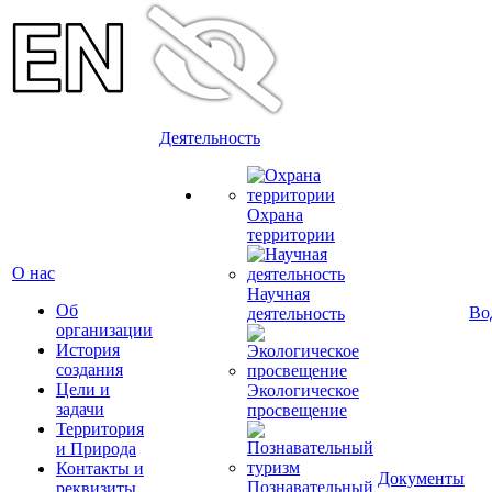
Деятельность
Охрана
территории
О нас
Научная
Об
Во
деятельность
организации
История
создания
Цели и
Экологическое
задачи
просвещение
Территория
и Природа
Контакты и
Документы
Познавательный
реквизиты