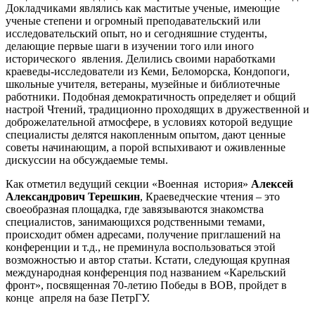
Докладчиками являлись как маститые ученые, имеющие
ученые степени и огромный преподавательский или
исследовательский опыт, но и сегодняшние студенты,
делающие первые шаги в изучении того или иного
исторического явления. Делились своими наработками
краеведы-исследователи из Кеми, Беломорска, Кондопоги,
школьные учителя, ветераны, музейные и библиотечные
работники. Подобная демократичность определяет и общий
настрой Чтений, традиционно проходящих в дружественной и
доброжелательной атмосфере, в условиях которой ведущие
специалисты делятся накопленным опытом, дают ценные
советы начинающим, а порой вспыхивают и оживленные
дискуссии на обсуждаемые темы.
Как отметил ведущий секции «Военная история»
Алексей
Александрович Терешкин
, Краеведческие чтения – это
своеобразная площадка, где завязываются знакомства
специалистов, занимающихся родственными темами,
происходит обмен адресами, получение приглашений на
конференции и т.д., не преминула воспользоваться этой
возможностью и автор статьи. Кстати, следующая крупная
международная конференция под названием «Карельский
фронт», посвященная 70-летию Победы в ВОВ, пройдет в
конце апреля на базе ПетрГУ.