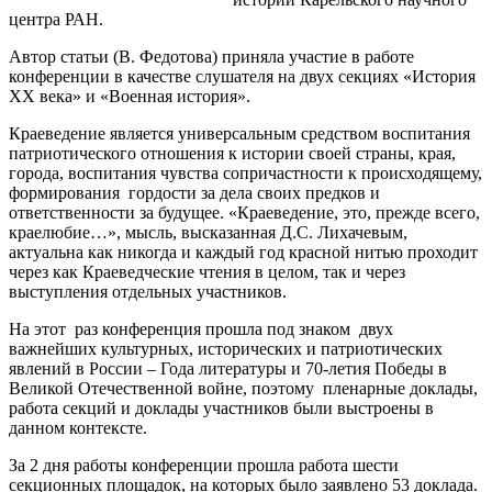
центра РАН.
Автор статьи (В. Федотова) приняла участие в работе
конференции в качестве слушателя на двух секциях «История
XX века» и «Военная история».
Краеведение является универсальным средством воспитания
патриотического отношения к истории своей страны, края,
города, воспитания чувства сопричастности к происходящему,
формирования гордости за дела своих предков и
ответственности за будущее. «Краеведение, это, прежде всего,
краелюбие…», мысль, высказанная Д.С. Лихачевым,
актуальна как никогда и каждый год красной нитью проходит
через как Краеведческие чтения в целом, так и через
выступления отдельных участников.
На этот раз конференция прошла под знаком двух
важнейших культурных, исторических и патриотических
явлений в России – Года литературы и 70-летия Победы в
Великой Отечественной войне, поэтому пленарные доклады,
работа секций и доклады участников были выстроены в
данном контексте.
За 2 дня работы конференции прошла работа шести
секционных площадок, на которых было заявлено 53 доклада.