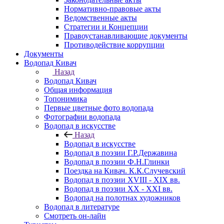
Нормативно-правовые акты
Ведомственные акты
Стратегии и Концепции
Правоустанавливающие документы
Противодействие коррупции
Документы
Водопад Кивач
Назад
Водопад Кивач
Общая информация
Топонимика
Первые цветные фото водопада
Фотографии водопада
Водопад в искусстве
Назад
Водопад в искусстве
Водопад в поэзии Г.Р.Державина
Водопад в поэзии Ф.Н.Глинки
Поездка на Кивач. К.К.Случевский
Водопад в поэзии XVIII - XIX вв.
Водопад в поэзии XX - XXI вв.
Водопад на полотнах художников
Водопад в литературе
Смотреть он-лайн