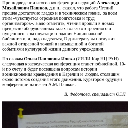
При подведении итогов конференции ведущий
Александр
Михайлович Пашков,
д.и.н., сказал, что работа Чтений
прошла достаточно гладко и в техническом плане, за всем
этим «чувствуется огромная подготовка и труд
организаторов». Надо отметить, Чтения прошли в новых
прекрасно оборудованных залах только отстроенного и
пущенного в эксплуатацию здания Национальной
библиотеки, и, надо надеяться, Год литературы послужит
важной отправной точкой в насыщенной и богатой
событиями культурной жизни данного учреждения.
По словам
Ольги Павловны Илюха
(ИЯЛИ Кар НЦ РАН)
следующая краеведческая конференция станет юбилейной, 10-
й по счету и будет посвящена вопросам истории
возникновения краеведения в Карелии и людям, стоявшим
около истоков создания этого движения. Куратором будущей
конференции назначен А.М. Пашков.
В. Федотова, специалист ОЭП