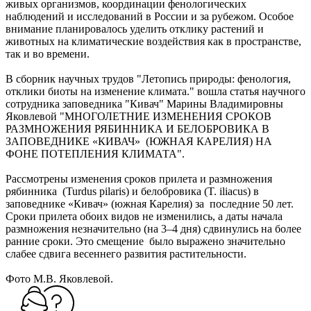
живых организмов, координации фенологических
наблюдений и исследований в России и за рубежом. Особое
внимание планировалось уделить отклику растений и
животных на климатические воздействия как в пространстве,
так и во времени.
В сборник научных трудов "Летопись природы: фенология,
отклики биоты на изменение климата." вошла статья научного
сотрудника заповедника "Кивач" Марины Владимировны
Яковлевой "МНОГОЛЕТНИЕ ИЗМЕНЕНИЯ СРОКОВ
РАЗМНОЖЕНИЯ РЯБИННИКА И БЕЛОБРОВИКА В
ЗАПОВЕДНИКЕ «КИВАЧ» (ЮЖНАЯ КАРЕЛИЯ) НА
ФОНЕ ПОТЕПЛЕНИЯ КЛИМАТА".
Рассмотрены изменения сроков прилета и размножения
рябинника (Turdus pilaris) и белобровика (T. iliacus) в
заповеднике «Кивач» (южная Карелия) за последние 50 лет.
Сроки прилета обоих видов не изменились, а даты начала
размножения незначительно (на 3–4 дня) сдвинулись на более
ранние сроки. Это смещение было выражено значительно
слабее сдвига весеннего развития растительности.
Фото М.В. Яковлевой.