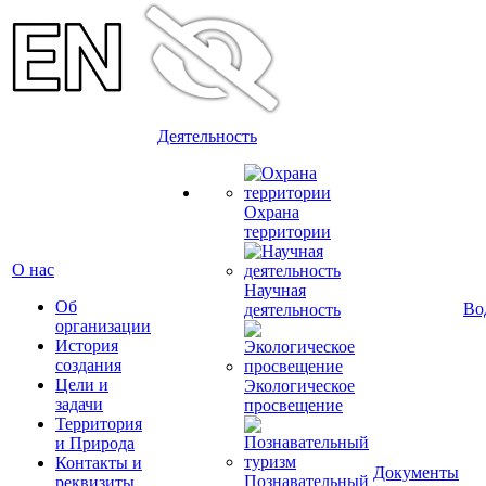
Деятельность
Охрана
территории
О нас
Научная
Об
Во
деятельность
организации
История
создания
Цели и
Экологическое
задачи
просвещение
Территория
и Природа
Контакты и
Документы
Познавательный
реквизиты