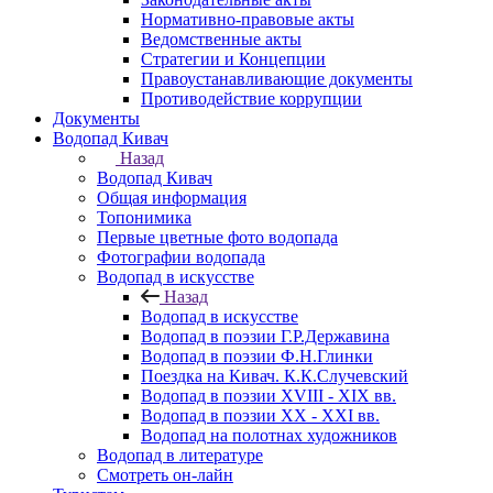
Нормативно-правовые акты
Ведомственные акты
Стратегии и Концепции
Правоустанавливающие документы
Противодействие коррупции
Документы
Водопад Кивач
Назад
Водопад Кивач
Общая информация
Топонимика
Первые цветные фото водопада
Фотографии водопада
Водопад в искусстве
Назад
Водопад в искусстве
Водопад в поэзии Г.Р.Державина
Водопад в поэзии Ф.Н.Глинки
Поездка на Кивач. К.К.Случевский
Водопад в поэзии XVIII - XIX вв.
Водопад в поэзии XX - XXI вв.
Водопад на полотнах художников
Водопад в литературе
Смотреть он-лайн