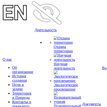
Деятельность
Охрана
территории
О нас
Научная
Об
Во
деятельность
организации
История
создания
Цели и
Экологическое
задачи
просвещение
Территория
и Природа
Контакты и
Документы
Познавательный
реквизиты