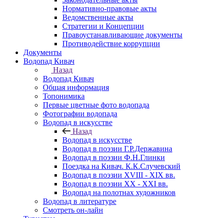
Нормативно-правовые акты
Ведомственные акты
Стратегии и Концепции
Правоустанавливающие документы
Противодействие коррупции
Документы
Водопад Кивач
Назад
Водопад Кивач
Общая информация
Топонимика
Первые цветные фото водопада
Фотографии водопада
Водопад в искусстве
Назад
Водопад в искусстве
Водопад в поэзии Г.Р.Державина
Водопад в поэзии Ф.Н.Глинки
Поездка на Кивач. К.К.Случевский
Водопад в поэзии XVIII - XIX вв.
Водопад в поэзии XX - XXI вв.
Водопад на полотнах художников
Водопад в литературе
Смотреть он-лайн