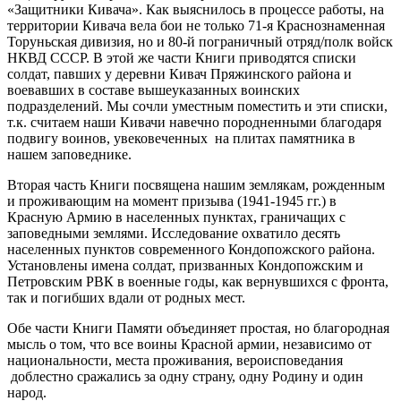
«Защитники Кивача». Как выяснилось в процессе работы, на
территории Кивача вела бои не только 71-я Краснознаменная
Торуньская дивизия, но и 80-й пограничный отряд/полк войск
НКВД СССР. В этой же части Книги приводятся списки
солдат, павших у деревни Кивач Пряжинского района и
воевавших в составе вышеуказанных воинских
подразделений. Мы сочли уместным поместить и эти списки,
т.к. считаем наши Кивачи навечно породненными благодаря
подвигу воинов, увековеченных на плитах памятника в
нашем заповеднике.
Вторая часть Книги посвящена нашим землякам, рожденным
и проживающим на момент призыва (1941-1945 гг.) в
Красную Армию в населенных пунктах, граничащих с
заповедными землями. Исследование охватило десять
населенных пунктов современного Кондопожского района.
Установлены имена солдат, призванных Кондопожским и
Петровским РВК в военные годы, как вернувшихся с фронта,
так и погибших вдали от родных мест.
Обе части Книги Памяти объединяет простая, но благородная
мысль о том, что все воины Красной армии, независимо от
национальности, места проживания, вероисповедания
доблестно сражались за одну страну, одну Родину и один
народ.