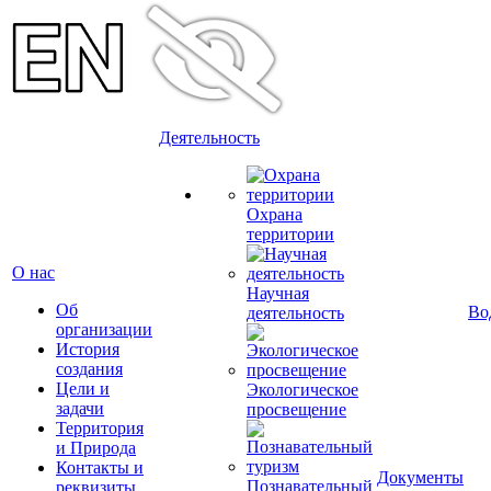
Деятельность
Охрана
территории
О нас
Научная
Об
Во
деятельность
организации
История
создания
Цели и
Экологическое
задачи
просвещение
Территория
и Природа
Контакты и
Документы
Познавательный
реквизиты