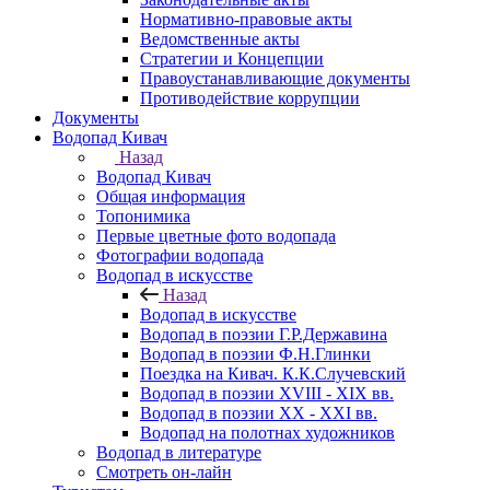
Нормативно-правовые акты
Ведомственные акты
Стратегии и Концепции
Правоустанавливающие документы
Противодействие коррупции
Документы
Водопад Кивач
Назад
Водопад Кивач
Общая информация
Топонимика
Первые цветные фото водопада
Фотографии водопада
Водопад в искусстве
Назад
Водопад в искусстве
Водопад в поэзии Г.Р.Державина
Водопад в поэзии Ф.Н.Глинки
Поездка на Кивач. К.К.Случевский
Водопад в поэзии XVIII - XIX вв.
Водопад в поэзии XX - XXI вв.
Водопад на полотнах художников
Водопад в литературе
Смотреть он-лайн