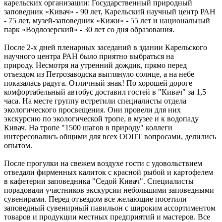
карельских организации: Государственный природный
заповедник «Кивач» - 90 лет, Карельский научный центр РАН
- 75 лет, музей-заповедник «Кижи» - 55 лет и национальный
парк «Водлозерский» - 30 лет со дня образования.
После 2-х дней пленарных заседаний в здании Карельского
научного центра РАН было приятно выбраться на
природу. Несмотря на утренний дождик, прямо перед
отъездом из Петрозаводска выглянуло солнце, а на небе
показалась радуга. Отличный знак! По хорошей дороге
комфортабельный автобус доставил гостей в "Кивач" за 1,5
часа. На месте группу встретили специалисты отдела
экологического просвещения. Они провели для них
экскурсию по экологической тропе, в музее и к водопаду
Кивач. На тропе "1500 шагов в природу" коллеги
интересовались общими для всех ООПТ вопросами, делились
опытом.
После прогулки на свежем воздухе гости с удовольствием
отведали фирменных калиток с красной рыбой и картофелем
в кафетерии заповедника "Седой Кивач". Специалисты
порадовали участников экскурсии небольшими заповедными
сувенирами. Перед отъездом все желающие посетили
заповедный сувенирный павильон с широким ассортиментом
товаров и продукции местных предприятий и мастеров. Все