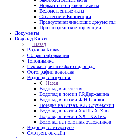
Нормативно-правовые акты
Ведомственные акты
Стратегии и Концепции
Правоустанавливающие документы
Противодействие коррупции
Документы
Водопад Кивач
Назад
Водопад Кивач
Общая информация
Топонимика
Первые цветные фото водопада
Фотографии водопада
Водопад в искусстве
Назад
Водопад в искусстве
Водопад в поэзии Г.Р.Державина
Водопад в поэзии Ф.Н.Глинки
Поездка на Кивач. К.К.Случевский
Водопад в поэзии XVIII - XIX вв.
Водопад в поэзии XX - XXI вв.
Водопад на полотнах художников
Водопад в литературе
Смотреть он-лайн