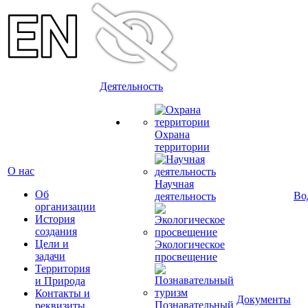
Деятельность
Охрана
территории
О нас
Научная
Об
Во
деятельность
организации
История
создания
Цели и
Экологическое
задачи
просвещение
Территория
и Природа
Контакты и
Документы
Познавательный
реквизиты