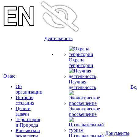
Деятельность
Охрана
территории
О нас
Научная
Об
Во
деятельность
организации
История
создания
Цели и
Экологическое
задачи
просвещение
Территория
и Природа
Контакты и
Документы
Познавательный
реквизиты