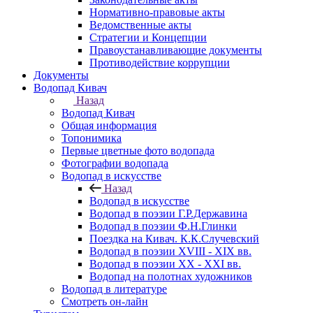
Нормативно-правовые акты
Ведомственные акты
Стратегии и Концепции
Правоустанавливающие документы
Противодействие коррупции
Документы
Водопад Кивач
Назад
Водопад Кивач
Общая информация
Топонимика
Первые цветные фото водопада
Фотографии водопада
Водопад в искусстве
Назад
Водопад в искусстве
Водопад в поэзии Г.Р.Державина
Водопад в поэзии Ф.Н.Глинки
Поездка на Кивач. К.К.Случевский
Водопад в поэзии XVIII - XIX вв.
Водопад в поэзии XX - XXI вв.
Водопад на полотнах художников
Водопад в литературе
Смотреть он-лайн