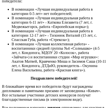
победители:
В номинации «Лучшая индивидуальная работа в
категории 0-5 лет» нет победителей;
В номинации «Лучшая индивидуальная работа в
категории 6-11 лет» - Каткова Елизавета (7 лет, г.
Медвежьегорск, работа «Европейская норка»);
В номинации «Лучшая индивидуальная работа в
категории 12-17 лет» - Тихонюк Виталий (15 лет, с.
Спасская Губа, работа «Стрекоза»);
В номинации «Лучшая коллективная работа» -
воспитанники средней группы №4 «Солнышко» (4-5
лет, г. Кондопога, МДОУ 20 «Колосок», работа
«Зайчата») и воспитанники студии «Мир игрушки»:
Акатов Матвей, Кравченко Миша и Засимов Саша (10-11
лет, г. Кондопога, ДТДиЮ, руководитель - Окунина
Елена Васильевна, работа «Красная книга»).
Поздравляем победителей!
В ближайшее время все победители будут награждены
дипломами и памятными призами от заповедника «Кивач».
Все остальные участники детских конкурсов получат
благодарственные письма (в электронном виде).
Все полученные варианты
девизов
отправлены для участия в