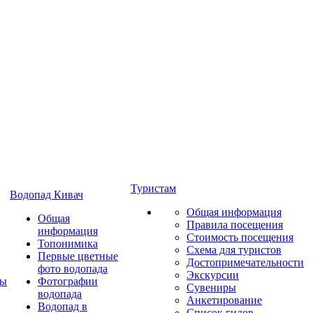
Туристам
Водопад Кивач
Общая информация
Общая
Правила посещения
информация
Стоимость посещения
Топонимика
Схема для туристов
Первые цветные
Достопримечательности
фото водопада
Экскурсии
ты
Фотографии
Сувениры
водопада
Анкетирование
Водопад в
Список гидов