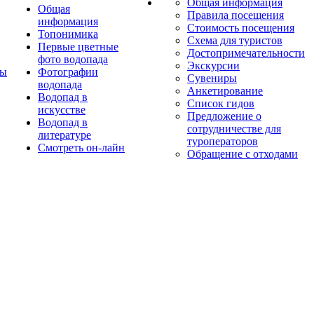
Общая информация
Общая
Правила посещения
информация
Стоимость посещения
Топонимика
Схема для туристов
Первые цветные
Достопримечательности
фото водопада
Экскурсии
ты
Фотографии
Сувениры
водопада
Анкетирование
Водопад в
Список гидов
искусстве
Предложение о
Водопад в
сотрудничестве для
литературе
туроператоров
Смотреть он-лайн
Обращение с отходами