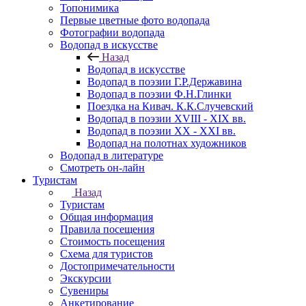
Топонимика
Первые цветные фото водопада
Фотографии водопада
Водопад в искусстве
Назад
Водопад в искусстве
Водопад в поэзии Г.Р.Державина
Водопад в поэзии Ф.Н.Глинки
Поездка на Кивач. К.К.Случевский
Водопад в поэзии XVIII - XIX вв.
Водопад в поэзии XX - XXI вв.
Водопад на полотнах художников
Водопад в литературе
Смотреть он-лайн
Туристам
Назад
Туристам
Общая информация
Правила посещения
Стоимость посещения
Схема для туристов
Достопримечательности
Экскурсии
Сувениры
Анкетирование