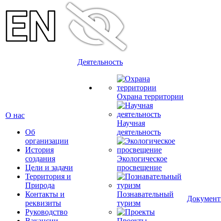
Деятельность
Охрана территории
О нас
Научная
Об
деятельность
организации
История
создания
Экологическое
Цели и задачи
просвещение
Территория и
Природа
Контакты и
Познавательный
Докумен
реквизиты
туризм
Руководство
Вакансии
Проекты