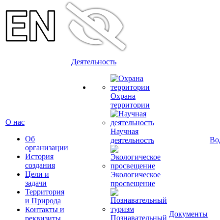
Деятельность
Охрана
территории
О нас
Научная
Об
Во
деятельность
организации
История
создания
Цели и
Экологическое
задачи
просвещение
Территория
и Природа
Контакты и
Документы
Познавательный
реквизиты