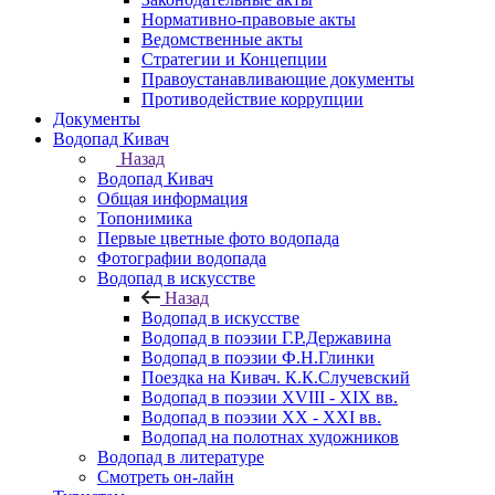
Нормативно-правовые акты
Ведомственные акты
Стратегии и Концепции
Правоустанавливающие документы
Противодействие коррупции
Документы
Водопад Кивач
Назад
Водопад Кивач
Общая информация
Топонимика
Первые цветные фото водопада
Фотографии водопада
Водопад в искусстве
Назад
Водопад в искусстве
Водопад в поэзии Г.Р.Державина
Водопад в поэзии Ф.Н.Глинки
Поездка на Кивач. К.К.Случевский
Водопад в поэзии XVIII - XIX вв.
Водопад в поэзии XX - XXI вв.
Водопад на полотнах художников
Водопад в литературе
Смотреть он-лайн