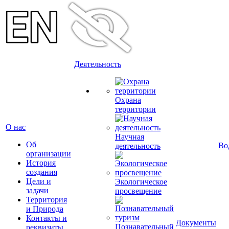
Деятельность
Охрана
территории
О нас
Научная
Об
Во
деятельность
организации
История
создания
Цели и
Экологическое
задачи
просвещение
Территория
и Природа
Контакты и
Документы
Познавательный
реквизиты