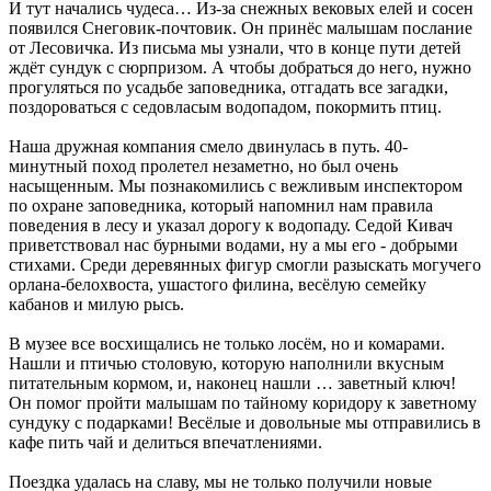
И тут начались чудеса… Из-за снежных вековых елей и сосен
появился Снеговик-почтовик. Он принёс малышам послание
от Лесовичка. Из письма мы узнали, что в конце пути детей
ждёт сундук с сюрпризом. А чтобы добраться до него, нужно
прогуляться по усадьбе заповедника, отгадать все загадки,
поздороваться с седовласым водопадом, покормить птиц.
Наша дружная компания смело двинулась в путь. 40-
минутный поход пролетел незаметно, но был очень
насыщенным. Мы познакомились с вежливым инспектором
по охране заповедника, который напомнил нам правила
поведения в лесу и указал дорогу к водопаду. Седой Кивач
приветствовал нас бурными водами, ну а мы его - добрыми
стихами. Среди деревянных фигур смогли разыскать могучего
орлана-белохвоста, ушастого филина, весёлую семейку
кабанов и милую рысь.
В музее все восхищались не только лосём, но и комарами.
Нашли и птичью столовую, которую наполнили вкусным
питательным кормом, и, наконец нашли … заветный ключ!
Он помог пройти малышам по тайному коридору к заветному
сундуку с подарками! Весёлые и довольные мы отправились в
кафе пить чай и делиться впечатлениями.
Поездка удалась на славу, мы не только получили новые