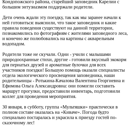
Кондопожского района, старейший заповедник Карелии с
большим энтузиазмом поддержали родители.
Дети очень ждали эту поездку, так как мы заранее начали к
ней готовиться: выяснили, что такое заповедник и какие
правила поведения существуют на данной территории,
познакомились по фотографиям с жителями заповедного леса,
и конечно же полюбовались на картины с акварельным
водопадом.
Родители тоже не скучали. Одни - учили с малышами
природоохранные стихи, другие - готовили вкусный экокорм
для пернатых друзей и ароматные булочки для всех
участников поездки! Большую помощь оказали специалисты
отдела экологического просвещения заповедника, наши
родительницы - Ротькина-Качалова Валентина Георгиевна и
Ефимова Ольга Александровна: они помогли составить
маршрут прогулки, предоставили инвентарь, подготовили
коллег для проведения мероприятия.
30 января, в субботу, группа «Мультяшки» практически в
полном составе оказалась на «Киваче». Погода будто
специально постаралась и украсила к приезду гостей по-
сказочному лес!