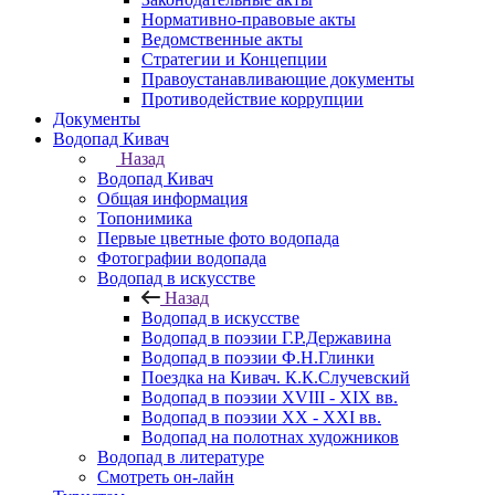
Нормативно-правовые акты
Ведомственные акты
Стратегии и Концепции
Правоустанавливающие документы
Противодействие коррупции
Документы
Водопад Кивач
Назад
Водопад Кивач
Общая информация
Топонимика
Первые цветные фото водопада
Фотографии водопада
Водопад в искусстве
Назад
Водопад в искусстве
Водопад в поэзии Г.Р.Державина
Водопад в поэзии Ф.Н.Глинки
Поездка на Кивач. К.К.Случевский
Водопад в поэзии XVIII - XIX вв.
Водопад в поэзии XX - XXI вв.
Водопад на полотнах художников
Водопад в литературе
Смотреть он-лайн