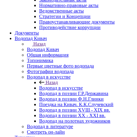
Нормативно-правовые акты
Ведомственные акты
Стратегии и Концепции
Правоустанавливающие документы
Противодействие коррупции
Документы
Водопад Кивач
Назад
Водопад Кивач
Общая информация
Топонимика
Первые цветные фото водопада
Фотографии водопада
Водопад в искусстве
Назад
Водопад в искусстве
Водопад в поэзии Г.Р.Державина
Водопад в поэзии Ф.Н.Глинки
Поездка на Кивач. К.К.Случевский
Водопад в поэзии XVIII - XIX вв.
Водопад в поэзии XX - XXI вв.
Водопад на полотнах художников
Водопад в литературе
Смотреть он-лайн