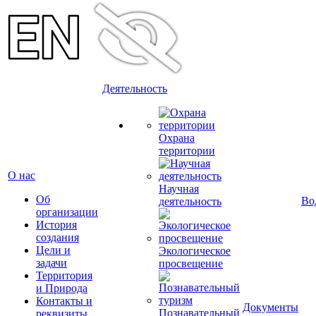
Деятельность
Охрана
территории
О нас
Научная
Об
Во
деятельность
организации
История
создания
Цели и
Экологическое
задачи
просвещение
Территория
и Природа
Контакты и
Документы
Познавательный
реквизиты