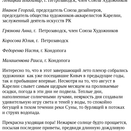
Левицкий Владимир
, г. Петрозаводск, член Союза Художников
Иванов Георгий
, председатель Союза дизайнеров,
председатель общества художников-акварелистов Карелии,
заслуженный деятель искусств РК
Грязнова Анна
, г. Петрозаводск, член Союза Художников
Коросова Юлия
, г. Петрозаводск
Федоренко Настя
, г. Кондопога
Малашенкова Раиса
, г. Кондопога
Интересно то, что в этот завершающий лето пленэр собрались
художники как уже посещавшие Кивач в предыдущие годы,
так и прибывшие впервые. Несмотря на то, что август в
Карелии слывет самым щедрым месяцем на проливаемые
осадки, погода в эти дни не подвела. Теплые дни,
наполненные солнечными лучами, неяркость дня создавали
удивительную игру света и теней у воды, то спокойно
бегущей в тихом течении реки Суны, то бурлящей в потоках
и струях водопада.
Прекрасна уходящая пора! Нежаркое солнце будто прощается,
посылая последние приветы, предвидя длинную дождливую