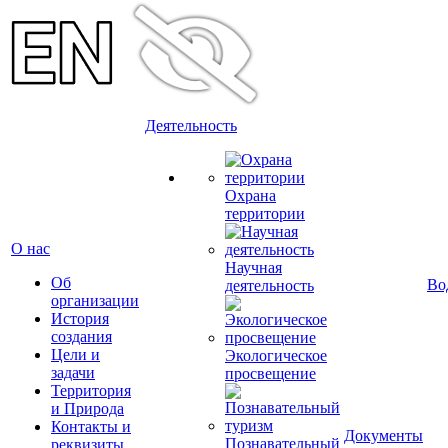
Деятельность
Охрана
территории
О нас
Научная
Об
Во
деятельность
организации
История
создания
Цели и
Экологическое
задачи
просвещение
Территория
и Природа
Контакты и
Документы
Познавательный
реквизиты