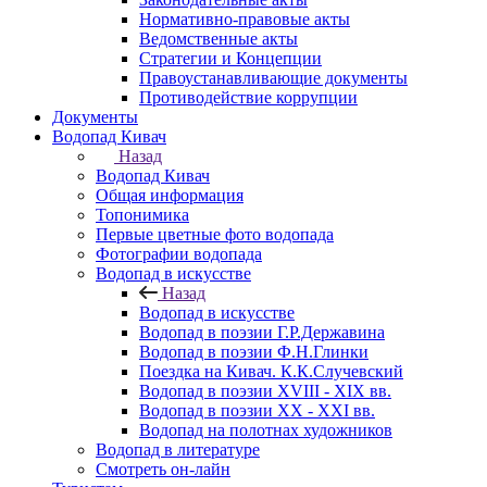
Нормативно-правовые акты
Ведомственные акты
Стратегии и Концепции
Правоустанавливающие документы
Противодействие коррупции
Документы
Водопад Кивач
Назад
Водопад Кивач
Общая информация
Топонимика
Первые цветные фото водопада
Фотографии водопада
Водопад в искусстве
Назад
Водопад в искусстве
Водопад в поэзии Г.Р.Державина
Водопад в поэзии Ф.Н.Глинки
Поездка на Кивач. К.К.Случевский
Водопад в поэзии XVIII - XIX вв.
Водопад в поэзии XX - XXI вв.
Водопад на полотнах художников
Водопад в литературе
Смотреть он-лайн