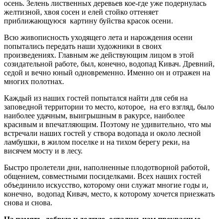
осень. Зелень лиственных деревьев кое-где уже подернулась
желтизной, хвоя сосен и елей стойко оттеняет
приближающуюся картину буйства красок осени.
Всю живописность уходящего лета и нарождения осени
попытались передать наши художники в своих
произведениях. Главным же действующим лицом в этой
созидательной работе, был, конечно, водопад Кивач. Древний,
седой и вечно юный одновременно. Именно он и отражен на
многих полотнах.
Каждый из наших гостей попытался найти для себя на
заповедной территории то место, которое, на его взгляд, было
наиболее удачным, выигрышным в ракурсе, наиболее
красивым и впечатляющим. Поэтому не удивительно, что мы
встречали наших гостей у створа водопада и около лесной
ламбушки, в жилом поселке и на тихом берегу реки, на
висячем мосту и в лесу.
Быстро пролетели дни, наполненные плодотворной работой,
общением, совместными посиделками. Всех наших гостей
объединило искусство, которому они служат многие годы и,
конечно, водопад Кивач, место, к которому хочется приезжать
снова и снова.