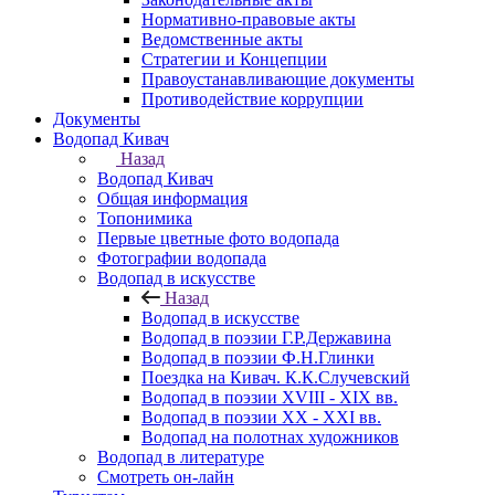
Нормативно-правовые акты
Ведомственные акты
Стратегии и Концепции
Правоустанавливающие документы
Противодействие коррупции
Документы
Водопад Кивач
Назад
Водопад Кивач
Общая информация
Топонимика
Первые цветные фото водопада
Фотографии водопада
Водопад в искусстве
Назад
Водопад в искусстве
Водопад в поэзии Г.Р.Державина
Водопад в поэзии Ф.Н.Глинки
Поездка на Кивач. К.К.Случевский
Водопад в поэзии XVIII - XIX вв.
Водопад в поэзии XX - XXI вв.
Водопад на полотнах художников
Водопад в литературе
Смотреть он-лайн