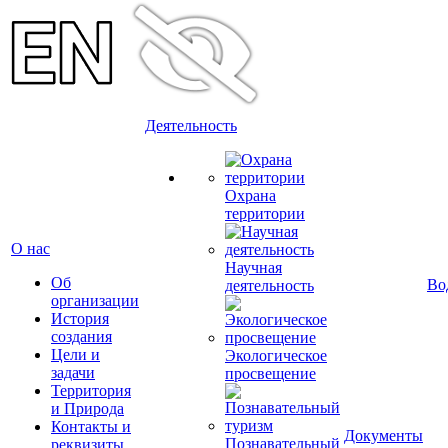
Деятельность
Охрана
территории
О нас
Научная
Об
Во
деятельность
организации
История
создания
Цели и
Экологическое
задачи
просвещение
Территория
и Природа
Контакты и
Документы
Познавательный
реквизиты