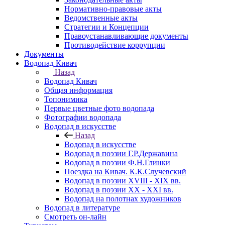
Нормативно-правовые акты
Ведомственные акты
Стратегии и Концепции
Правоустанавливающие документы
Противодействие коррупции
Документы
Водопад Кивач
Назад
Водопад Кивач
Общая информация
Топонимика
Первые цветные фото водопада
Фотографии водопада
Водопад в искусстве
Назад
Водопад в искусстве
Водопад в поэзии Г.Р.Державина
Водопад в поэзии Ф.Н.Глинки
Поездка на Кивач. К.К.Случевский
Водопад в поэзии XVIII - XIX вв.
Водопад в поэзии XX - XXI вв.
Водопад на полотнах художников
Водопад в литературе
Смотреть он-лайн