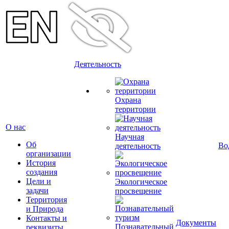
Деятельность
Охрана
территории
О нас
Научная
Об
Во
деятельность
организации
История
создания
Цели и
Экологическое
задачи
просвещение
Территория
и Природа
Контакты и
Документы
Познавательный
реквизиты