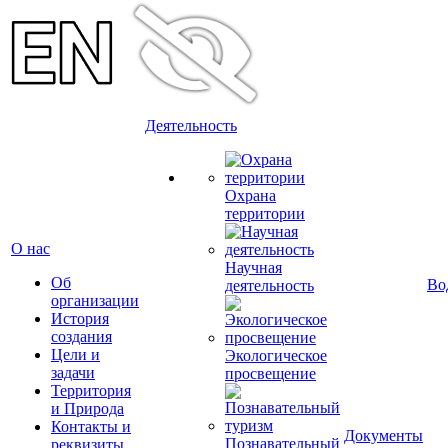
Деятельность
Охрана
территории
О нас
Научная
Об
Во
деятельность
организации
История
создания
Цели и
Экологическое
задачи
просвещение
Территория
и Природа
Контакты и
Документы
Познавательный
реквизиты