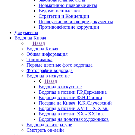
Нормативно-правовые акты
Ведомственные акты
Стратегии и Концепции
Правоустанавливающие документы
Противодействие коррупции
Документы
Водопад Кивач
Назад
Водопад Кивач
Общая информация
Топонимика
Первые цветные фото водопада
Фотографии водопада
Водопад в искусстве
Назад
Водопад в искусстве
Водопад в поэзии Г.Р.Державина
Водопад в поэзии Ф.Н.Глинки
Поездка на Кивач. К.К.Случевский
Водопад в поэзии XVIII - XIX вв.
Водопад в поэзии XX - XXI вв.
Водопад на полотнах художников
Водопад в литературе
Смотреть он-лайн