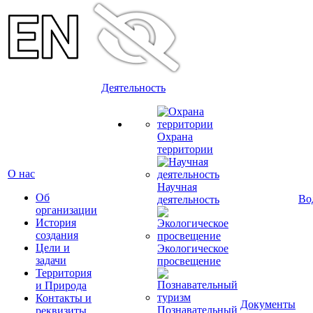
Деятельность
Охрана
территории
О нас
Научная
Об
Во
деятельность
организации
История
создания
Цели и
Экологическое
задачи
просвещение
Территория
и Природа
Контакты и
Документы
Познавательный
реквизиты