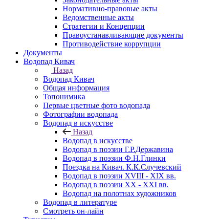
Нормативно-правовые акты
Ведомственные акты
Стратегии и Концепции
Правоустанавливающие документы
Противодействие коррупции
Документы
Водопад Кивач
Назад
Водопад Кивач
Общая информация
Топонимика
Первые цветные фото водопада
Фотографии водопада
Водопад в искусстве
Назад
Водопад в искусстве
Водопад в поэзии Г.Р.Державина
Водопад в поэзии Ф.Н.Глинки
Поездка на Кивач. К.К.Случевский
Водопад в поэзии XVIII - XIX вв.
Водопад в поэзии XX - XXI вв.
Водопад на полотнах художников
Водопад в литературе
Смотреть он-лайн