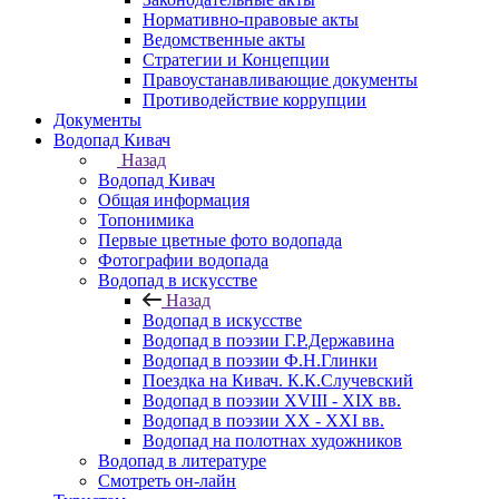
Нормативно-правовые акты
Ведомственные акты
Стратегии и Концепции
Правоустанавливающие документы
Противодействие коррупции
Документы
Водопад Кивач
Назад
Водопад Кивач
Общая информация
Топонимика
Первые цветные фото водопада
Фотографии водопада
Водопад в искусстве
Назад
Водопад в искусстве
Водопад в поэзии Г.Р.Державина
Водопад в поэзии Ф.Н.Глинки
Поездка на Кивач. К.К.Случевский
Водопад в поэзии XVIII - XIX вв.
Водопад в поэзии XX - XXI вв.
Водопад на полотнах художников
Водопад в литературе
Смотреть он-лайн