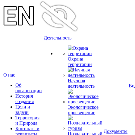
Деятельность
Охрана
территории
О нас
Научная
Об
Во
деятельность
организации
История
создания
Цели и
Экологическое
задачи
просвещение
Территория
и Природа
Контакты и
Документы
Познавательный
реквизиты