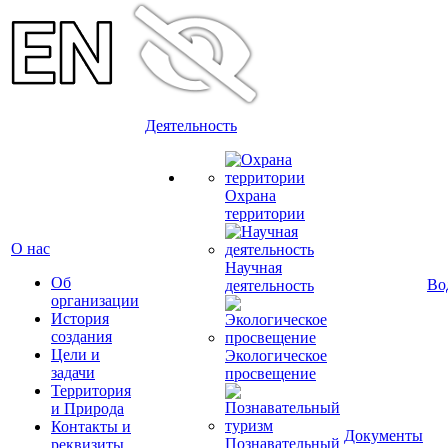
Деятельность
Охрана
территории
О нас
Научная
Об
Во
деятельность
организации
История
создания
Цели и
Экологическое
задачи
просвещение
Территория
и Природа
Контакты и
Документы
Познавательный
реквизиты