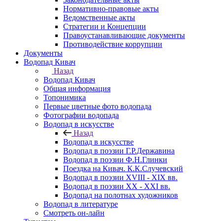
Нормативно-правовые акты
Ведомственные акты
Стратегии и Концепции
Правоустанавливающие документы
Противодействие коррупции
Документы
Водопад Кивач
Назад
Водопад Кивач
Общая информация
Топонимика
Первые цветные фото водопада
Фотографии водопада
Водопад в искусстве
Назад
Водопад в искусстве
Водопад в поэзии Г.Р.Державина
Водопад в поэзии Ф.Н.Глинки
Поездка на Кивач. К.К.Случевский
Водопад в поэзии XVIII - XIX вв.
Водопад в поэзии XX - XXI вв.
Водопад на полотнах художников
Водопад в литературе
Смотреть он-лайн