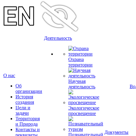
Деятельность
Охрана
территории
О нас
Научная
Об
Во
деятельность
организации
История
создания
Цели и
Экологическое
задачи
просвещение
Территория
и Природа
Контакты и
Документы
Познавательный
реквизиты