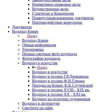
Нормативно-правовые акты
Ведомственные акты
Стратегии и Концепции
Правоустанавливающие документы
Противодействие коррупции
Документы
Водопад Кивач
Назад
Водопад Кивач
Общая информация
Топонимика
Первые цветные фото водопада
Фотографии водопада
Водопад в искусстве
Назад
Водопад в искусстве
Водопад в поэзии Г.Р.Державина
Водопад в поэзии Ф.Н.Глинки
Поездка на Кивач. К.К.Случевский
Водопад в поэзии XVIII - XIX вв.
Водопад в поэзии XX - XXI вв.
Водопад на полотнах художников
Водопад в литературе
Смотреть он-лайн