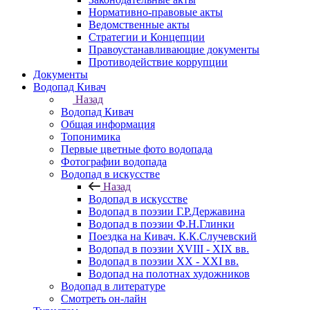
Нормативно-правовые акты
Ведомственные акты
Стратегии и Концепции
Правоустанавливающие документы
Противодействие коррупции
Документы
Водопад Кивач
Назад
Водопад Кивач
Общая информация
Топонимика
Первые цветные фото водопада
Фотографии водопада
Водопад в искусстве
Назад
Водопад в искусстве
Водопад в поэзии Г.Р.Державина
Водопад в поэзии Ф.Н.Глинки
Поездка на Кивач. К.К.Случевский
Водопад в поэзии XVIII - XIX вв.
Водопад в поэзии XX - XXI вв.
Водопад на полотнах художников
Водопад в литературе
Смотреть он-лайн