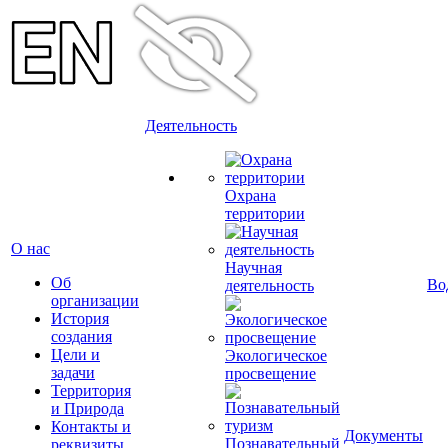
Деятельность
Охрана
территории
О нас
Научная
Об
Во
деятельность
организации
История
создания
Цели и
Экологическое
задачи
просвещение
Территория
и Природа
Контакты и
Документы
Познавательный
реквизиты