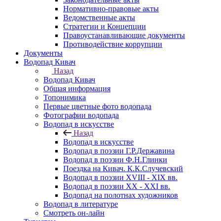
Нормативно-правовые акты
Ведомственные акты
Стратегии и Концепции
Правоустанавливающие документы
Противодействие коррупции
Документы
Водопад Кивач
Назад
Водопад Кивач
Общая информация
Топонимика
Первые цветные фото водопада
Фотографии водопада
Водопад в искусстве
Назад
Водопад в искусстве
Водопад в поэзии Г.Р.Державина
Водопад в поэзии Ф.Н.Глинки
Поездка на Кивач. К.К.Случевский
Водопад в поэзии XVIII - XIX вв.
Водопад в поэзии XX - XXI вв.
Водопад на полотнах художников
Водопад в литературе
Смотреть он-лайн