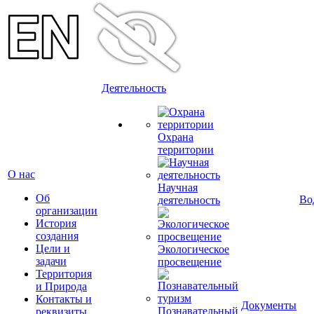
Деятельность
Охрана
территории
О нас
Научная
Об
Во
деятельность
организации
История
создания
Цели и
Экологическое
задачи
просвещение
Территория
и Природа
Контакты и
Документы
Познавательный
реквизиты