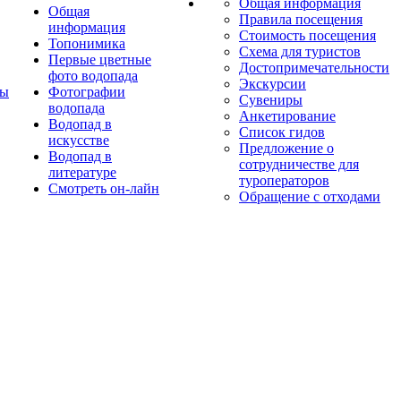
Общая информация
Общая
Правила посещения
информация
Стоимость посещения
Топонимика
Схема для туристов
Первые цветные
Достопримечательности
фото водопада
Экскурсии
ты
Фотографии
Сувениры
водопада
Анкетирование
Водопад в
Список гидов
искусстве
Предложение о
Водопад в
сотрудничестве для
литературе
туроператоров
Смотреть он-лайн
Обращение с отходами