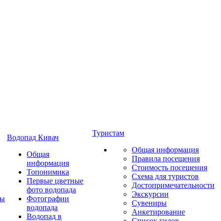
Туристам
Водопад Кивач
Общая информация
Общая
Правила посещения
информация
Стоимость посещения
Топонимика
Схема для туристов
Первые цветные
Достопримечательности
фото водопада
Экскурсии
ты
Фотографии
Сувениры
водопада
Анкетирование
Водопад в
Список гидов