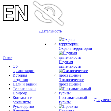
Деятельность
Охрана территории
О нас
Научная
Об
деятельность
организации
История
создания
Экологическое
Цели и задачи
просвещение
Территория и
Природа
Контакты и
Познавательный
Докумен
реквизиты
туризм
Руководство
Вакансии
Проекты