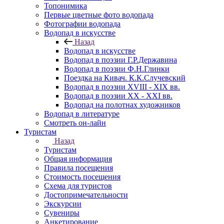
Топонимика
Первые цветные фото водопада
Фотографии водопада
Водопад в искусстве
Назад
Водопад в искусстве
Водопад в поэзии Г.Р.Державина
Водопад в поэзии Ф.Н.Глинки
Поездка на Кивач. К.К.Случевский
Водопад в поэзии XVIII - XIX вв.
Водопад в поэзии XX - XXI вв.
Водопад на полотнах художников
Водопад в литературе
Смотреть он-лайн
Туристам
Назад
Туристам
Общая информация
Правила посещения
Стоимость посещения
Схема для туристов
Достопримечательности
Экскурсии
Сувениры
Анкетирование