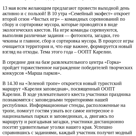
13 мая всем желающим предлагают провести выходной день
активно и с пользой! В 10 утра «Семейный экофест» откроет
второй сезон «Чистых игр» – командных соревнований по
сбору и сортировке мусора, которые проводятся в виде
экологических квестов. На игре команды соревнуются,
выполняя различные задания — фотоохота, загадки, гео
чекины и главное, сбор и сортировка мусора. В процессе игры
очищается территория и, что еще важнее, формируется новый
взгляд на отходы. Тема этого года – ООПТ Карелии.
В середине дня на базе развлекательного центра «Горка»
пройдет торжественное награждение победителей творческих
конкурсов «Марша парков».
В 14.30 на «Зеленой тропе» откроется новый туристский
маршрут «Карелия заповедная», посвященный ООПТ
Карелии. В ходе увлекательного квеста участники праздника
познакомятся с заповедными территориями нашей
республики. Информационные стенды, расположенные на
тропе, помогут гостям узнать все самое интересное о
национальных парках и заповедниках, а, двигаясь по
маршруту и разгадывая загадки, участники дистанционно
посетят удивительные уголки нашего края. Успешно
справившись с заданиями, каждый участник получит модный