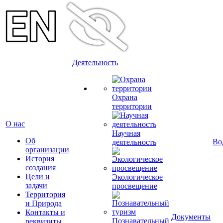
Деятельность
Охрана
территории
О нас
Научная
Об
Во
деятельность
организации
История
создания
Цели и
Экологическое
задачи
просвещение
Территория
и Природа
Контакты и
Документы
Познавательный
реквизиты