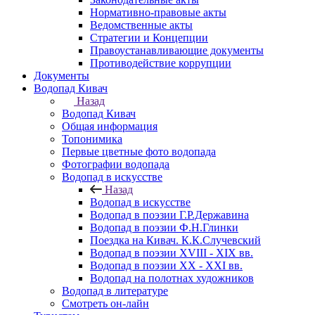
Нормативно-правовые акты
Ведомственные акты
Стратегии и Концепции
Правоустанавливающие документы
Противодействие коррупции
Документы
Водопад Кивач
Назад
Водопад Кивач
Общая информация
Топонимика
Первые цветные фото водопада
Фотографии водопада
Водопад в искусстве
Назад
Водопад в искусстве
Водопад в поэзии Г.Р.Державина
Водопад в поэзии Ф.Н.Глинки
Поездка на Кивач. К.К.Случевский
Водопад в поэзии XVIII - XIX вв.
Водопад в поэзии XX - XXI вв.
Водопад на полотнах художников
Водопад в литературе
Смотреть он-лайн