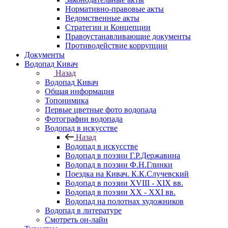
Нормативно-правовые акты
Ведомственные акты
Стратегии и Концепции
Правоустанавливающие документы
Противодействие коррупции
Документы
Водопад Кивач
Назад
Водопад Кивач
Общая информация
Топонимика
Первые цветные фото водопада
Фотографии водопада
Водопад в искусстве
Назад
Водопад в искусстве
Водопад в поэзии Г.Р.Державина
Водопад в поэзии Ф.Н.Глинки
Поездка на Кивач. К.К.Случевский
Водопад в поэзии XVIII - XIX вв.
Водопад в поэзии XX - XXI вв.
Водопад на полотнах художников
Водопад в литературе
Смотреть он-лайн