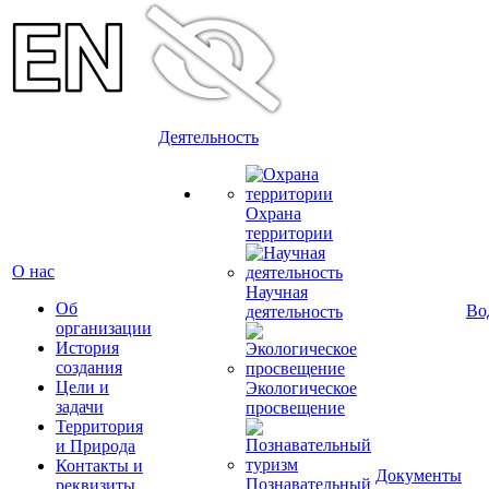
Деятельность
Охрана
территории
О нас
Научная
Об
Во
деятельность
организации
История
создания
Цели и
Экологическое
задачи
просвещение
Территория
и Природа
Контакты и
Документы
Познавательный
реквизиты