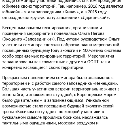
В ходе семинара участники поделились опытом проведения
юбилеев своих территорий. Так, например, 2016 год является
юбилейным для заповедника «Кивач», а в 2015 году
отпраздновал круглую дату заповедник «Дарвинский».
Бесценным опытом планирования, организации и
проведения мероприятий поделилась Ольга Пегова
(Экоцентр «Заповедники»). Под чутким руководством Ольги
участники семинара сделали наброски плана мероприятий,
посвященных будущему Году экологии и 100-летию системы
особо охраняемых природных территорий. Мероприятия
запланированы как совместные с другими ООПТ, так и
конкретно касающиеся своих территорий.
Прекрасным наполнением семинара было знакомство с
территорией и с работой самого заповедника «Ненецкий».
Бо́льшая часть участников встречи территориально живет в
зоне тайги, и знакомство с тундрой, с Баренцевым морем
было удивительным и запоминающимся. Уникальной
возможностью стало посещение будущей экологической
тропы «Босиком по тундре», по которой участники в
буквальном смысле прошлись босиком, наслаждаясь
тактильными ощущениями, морским воздухом и