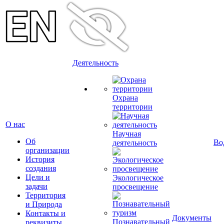
Деятельность
Охрана
территории
О нас
Научная
Об
Во
деятельность
организации
История
создания
Цели и
Экологическое
задачи
просвещение
Территория
и Природа
Контакты и
Документы
Познавательный
реквизиты