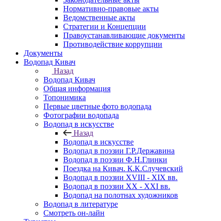
Нормативно-правовые акты
Ведомственные акты
Стратегии и Концепции
Правоустанавливающие документы
Противодействие коррупции
Документы
Водопад Кивач
Назад
Водопад Кивач
Общая информация
Топонимика
Первые цветные фото водопада
Фотографии водопада
Водопад в искусстве
Назад
Водопад в искусстве
Водопад в поэзии Г.Р.Державина
Водопад в поэзии Ф.Н.Глинки
Поездка на Кивач. К.К.Случевский
Водопад в поэзии XVIII - XIX вв.
Водопад в поэзии XX - XXI вв.
Водопад на полотнах художников
Водопад в литературе
Смотреть он-лайн