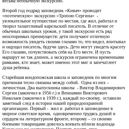
весьма необычную экскурсию.
Второй год подряд заповедник «Кивач» проводит
«поэтическую» экскурсию «Тропою Сергина» -
увлекательное путешествие по местам, где жил, работал и
творил талантливый карельский писатель. В отличие от
обычных школьных уроков, у такой экскурсии есть ряд
неоспоримых преимуществ: дети получают отличную
возможность увидеть своими глазами то, что видел, впитывал
и ощущал писатель, будучи здесь. Дети могут увидеть красоту
Его глазами, почувствовать себя на Его месте. И пусть
маршрут не так длинен, а экскурсия ограничена временными
рамками, кто знает, может именно этот миг и запечатлеет
душа ребенка.
Старейшая кондопожская школа и заповедник по многим
причинам тесно связаны между собой. Одна из них –
личностная. Два выпускника школы - Виктор Владимирович
Сергин (закончил в 1956 г.) и Вениамин Викторович
Николаев (закончил в 1939 г.), каждый по-своему, оставили
заметный след в истории нашей природоохранной
организации. Первый - жил и работал в заповеднике в
мирное советское время, одновременно трудясь душой и
сердцем на литературном фронте, второму – со своими
боевыми товарищами довелось воевать вблизи водопада