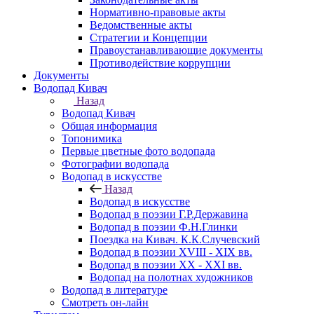
Нормативно-правовые акты
Ведомственные акты
Стратегии и Концепции
Правоустанавливающие документы
Противодействие коррупции
Документы
Водопад Кивач
Назад
Водопад Кивач
Общая информация
Топонимика
Первые цветные фото водопада
Фотографии водопада
Водопад в искусстве
Назад
Водопад в искусстве
Водопад в поэзии Г.Р.Державина
Водопад в поэзии Ф.Н.Глинки
Поездка на Кивач. К.К.Случевский
Водопад в поэзии XVIII - XIX вв.
Водопад в поэзии XX - XXI вв.
Водопад на полотнах художников
Водопад в литературе
Смотреть он-лайн