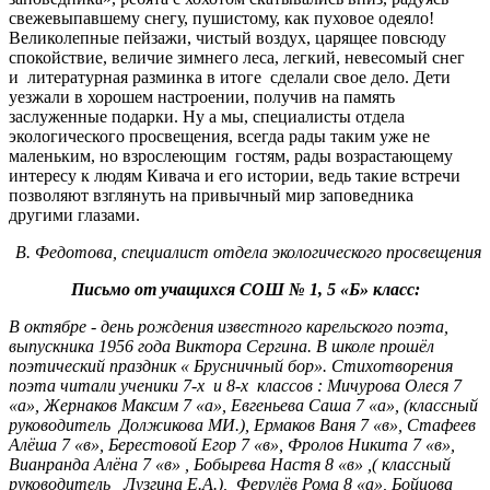
свежевыпавшему снегу, пушистому, как пуховое одеяло!
Великолепные пейзажи, чистый воздух, царящее повсюду
спокойствие, величие зимнего леса, легкий, невесомый снег
и литературная разминка в итоге сделали свое дело. Дети
уезжали в хорошем настроении, получив на память
заслуженные подарки. Ну а мы, специалисты отдела
экологического просвещения, всегда рады таким уже не
маленьким, но взрослеющим гостям, рады возрастающему
интересу к людям Кивача и его истории, ведь такие встречи
позволяют взглянуть на привычный мир заповедника
другими глазами.
В. Федотова, специалист отдела экологического просвещения
Письмо от учащихся СОШ № 1, 5 «Б» класс:
В октябре - день рождения известного карельского поэта,
выпускника 1956 года Виктора Сергина. В школе прошёл
поэтический праздник « Брусничный бор». Стихотворения
поэта читали ученики 7-х и 8-х классов : Мичурова Олеся 7
«а», Жернаков Максим 7 «а», Евгеньева Саша 7 «а», (классный
руководитель Должикова МИ.), Ермаков Ваня 7 «в», Стафеев
Алёша 7 «в», Берестовой Егор 7 «в», Фролов Никита 7 «в»,
Вианранда Алёна 7 «в» , Бобырева Настя 8 «в» ,( классный
руководитель Лузгина Е.А.), Ферулёв Рома 8 «а», Бойцова