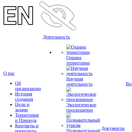
Деятельность
Охрана
территории
О нас
Научная
Об
Во
деятельность
организации
История
создания
Цели и
Экологическое
задачи
просвещение
Территория
и Природа
Контакты и
Документы
Познавательный
реквизиты