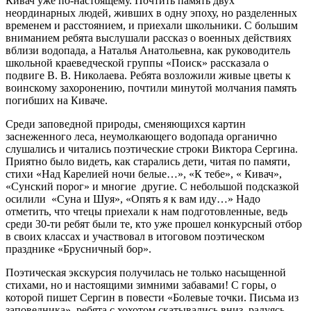
Кивач уже по-настоящему. Почтить память двух
неординарных людей, живших в одну эпоху, но разделенных
временем и расстоянием, и приехали школьники. С большим
вниманием ребята выслушали рассказ о военных действиях
вблизи водопада, а Наталья Анатольевна, как руководитель
школьной краеведческой группы «Поиск» рассказала о
подвиге В. В. Николаева. Ребята возложили живые цветы к
воинскому захоронению, почтили минутой молчания память
погибших на Киваче.
Среди заповедной природы, сменяющихся картин
заснеженного леса, неумолкающего водопада органично
слушались и читались поэтические строки Виктора Сергина.
Приятно было видеть, как старались дети, читая по памяти,
стихи «Над Карелией ночи белые…», «К тебе», « Кивач»,
«Сунский порог» и многие другие. С небольшой подсказкой
осилили «Суна и Шуя», «Опять я к вам иду…» Надо
отметить, что чтецы приехали к нам подготовленные, ведь
среди 30-ти ребят были те, кто уже прошел конкурсный отбор
в своих классах и участвовал в итоговом поэтическом
празднике «Брусничный бор».
Поэтическая экскурсия получилась не только насыщенной
стихами, но и настоящими зимними забавами! С горы, о
которой пишет Сергин в повести «Болевые точки. Письма из
заповедника», ребята с хохотом скатывались вниз, радуясь