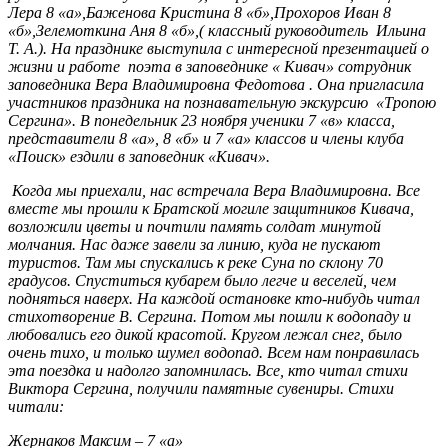
Лера 8 «а»,Баженова Кристина 8 «б»,Прохоров Иван 8
«б»,Зелемоткина Аня 8 «б»,( классный руководитель Ильина
Т. А.). На празднике выступила с интересной презентацией о
жизни и работе поэта в заповеднике « Кивач» сотрудник
заповедника Вера Владимировна Федотова . Она пригласила
участников праздника на познавательную экскурсию «Тропою
Сергина». В понедельник 23 ноября ученики 7 «в» класса,
представители 8 «а», 8 «б» и 7 «а» классов и члены клуба
«Поиск» ездили в заповедник «Кивач».
Когда мы приехали, нас встречала Вера Владимировна. Все
вместе мы прошли к Братской могиле защитников Кивача,
возложили цветы и почтили память солдат минутой
молчания. Нас даже завели за линию, куда не пускают
туристов. Там мы спускались к реке Суна по склону 70
градусов. Спуститься кубарем было легче и веселей, чем
подняться наверх. На каждой остановке кто-нибудь читал
стихотворение В. Сергина. Потом мы пошли к водопаду и
любовались его дикой красотой. Кругом лежал снег, было
очень тихо, и только шумел водопад. Всем нам понравилась
эта поездка и надолго запомнилась. Все, кто читал стихи
Виктора Сергина, получили памятные сувениры. Стихи
читали:
Жернаков Максим – 7 «а»