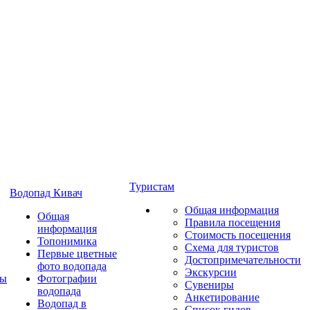
Туристам
Водопад Кивач
Общая информация
Общая
Правила посещения
информация
Стоимость посещения
Топонимика
Схема для туристов
Первые цветные
Достопримечательности
фото водопада
Экскурсии
ты
Фотографии
Сувениры
водопада
Анкетирование
Водопад в
Список гидов