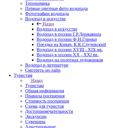
Топонимика
Первые цветные фото водопада
Фотографии водопада
Водопад в искусстве
Назад
Водопад в искусстве
Водопад в поэзии Г.Р.Державина
Водопад в поэзии Ф.Н.Глинки
Поездка на Кивач. К.К.Случевский
Водопад в поэзии XVIII - XIX вв.
Водопад в поэзии XX - XXI вв.
Водопад на полотнах художников
Водопад в литературе
Смотреть он-лайн
Туристам
Назад
Туристам
Общая информация
Правила посещения
Стоимость посещения
Схема для туристов
Достопримечательности
Экскурсии
Сувениры
Анкетирование