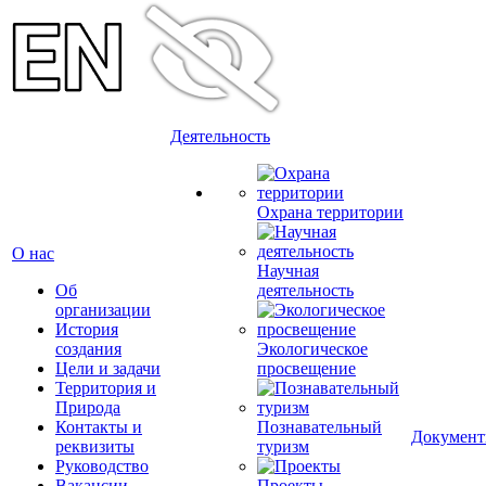
Деятельность
Охрана территории
О нас
Научная
Об
деятельность
организации
История
создания
Экологическое
Цели и задачи
просвещение
Территория и
Природа
Контакты и
Познавательный
Докумен
реквизиты
туризм
Руководство
Вакансии
Проекты