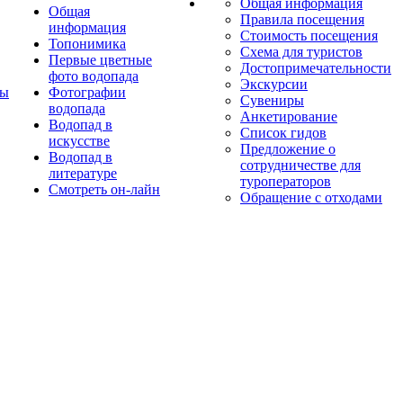
Общая информация
Общая
Правила посещения
информация
Стоимость посещения
Топонимика
Схема для туристов
Первые цветные
Достопримечательности
фото водопада
Экскурсии
ты
Фотографии
Сувениры
водопада
Анкетирование
Водопад в
Список гидов
искусстве
Предложение о
Водопад в
сотрудничестве для
литературе
туроператоров
Смотреть он-лайн
Обращение с отходами