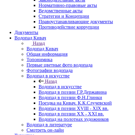
Нормативно-правовые акты
Ведомственные акты
Стратегии и Концепции
Правоустанавливающие документы
Противодействие коррупции
Документы
Водопад Кивач
Назад
Водопад Кивач
Общая информация
Топонимика
Первые цветные фото водопада
Фотографии водопада
Водопад в искусстве
Назад
Водопад в искусстве
Водопад в поэзии Г.Р.Державина
Водопад в поэзии Ф.Н.Глинки
Поездка на Кивач. К.К.Случевский
Водопад в поэзии XVIII - XIX вв.
Водопад в поэзии XX - XXI вв.
Водопад на полотнах художников
Водопад в литературе
Смотреть он-лайн