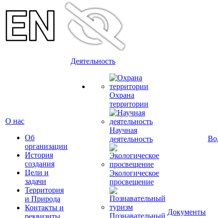
Деятельность
Охрана
территории
О нас
Научная
Об
Во
деятельность
организации
История
создания
Цели и
Экологическое
задачи
просвещение
Территория
и Природа
Контакты и
Документы
Познавательный
реквизиты