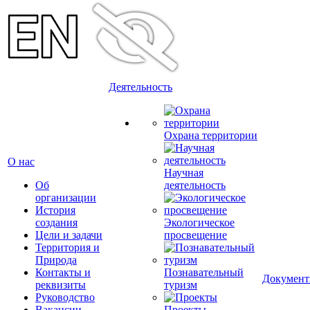
Деятельность
Охрана территории
О нас
Научная
Об
деятельность
организации
История
создания
Экологическое
Цели и задачи
просвещение
Территория и
Природа
Контакты и
Познавательный
Докумен
реквизиты
туризм
Руководство
Вакансии
Проекты