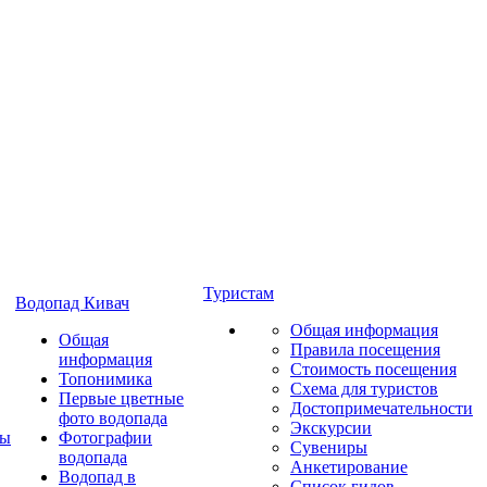
Туристам
Водопад Кивач
Общая информация
Общая
Правила посещения
информация
Стоимость посещения
Топонимика
Схема для туристов
Первые цветные
Достопримечательности
фото водопада
Экскурсии
ты
Фотографии
Сувениры
водопада
Анкетирование
Водопад в
Список гидов