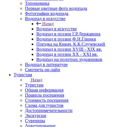
Топонимика
Первые цветные фото водопада
Фотографии водопада
Водопад в искусстве
Назад
Водопад в искусстве
Водопад в поэзии Г.Р.Державина
Водопад в поэзии Ф.Н.Глинки
Поездка на Кивач. К.К.Случевский
Водопад в поэзии XVIII - XIX вв.
Водопад в поэзии XX - XXI вв.
Водопад на полотнах художников
Водопад в литературе
Смотреть он-лайн
Туристам
Назад
Туристам
Общая информация
Правила посещения
Стоимость посещения
Схема для туристов
Достопримечательности
Экскурсии
Сувениры
Анкетирование