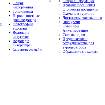
Общая информация
Общая
Правила посещения
информация
Стоимость посещения
Топонимика
Схема для туристов
Первые цветные
Достопримечательности
фото водопада
Экскурсии
ты
Фотографии
Сувениры
водопада
Анкетирование
Водопад в
Список гидов
искусстве
Предложение о
Водопад в
сотрудничестве для
литературе
туроператоров
Смотреть он-лайн
Обращение с отходами