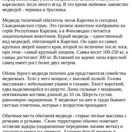
карельских лесах много ягод. В это время любимое лакомство
медведей - черника и брусника.
Медведь типичный обитатель лесов Карелии и соседних
Скандинавских стран. Это грозное животное изображено на
гербе Республики Карелия, а в Финляндии считается
национальным животным. Бурый медведь – единственный
вид медведей, обитающий в Карелии. Он один из самых
крупных зверей нашего края, второй по величине после лося,
при этом - самый крупный хищник. Самка весит 100-250 кг, а
самцы достигают 300 кг. Вставший на задние лапы взрослый
самец имеет рост более двух метров.
Облик бурого медведя типичен для представителя семейства
медвежьих. Тело у него мощное, с высокой холкой. Голова
массивная с небольшими ушами и глазами. Хвост короткий,
едва выделяющийся из шерсти. Лапы сильные с мощными,
невтяжными когтями длиной до 10 см. Шерсть густая,
равномерно окрашенная. У медвежат на шее и груди бывают
светлые отметины, которые с возрастом пропадают.
Обычные места обитания медведя - старые лесные массивы с
речками и ручьями. Свою территорию обычно помечает
оставляя задиры (оцарапанные передними лапами метки) и
запаховые метки на деревьях. Активен бурый медведь в