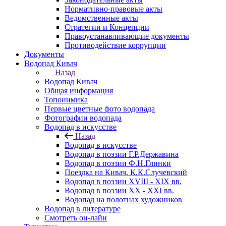
Нормативно-правовые акты
Ведомственные акты
Стратегии и Концепции
Правоустанавливающие документы
Противодействие коррупции
Документы
Водопад Кивач
Назад
Водопад Кивач
Общая информация
Топонимика
Первые цветные фото водопада
Фотографии водопада
Водопад в искусстве
Назад
Водопад в искусстве
Водопад в поэзии Г.Р.Державина
Водопад в поэзии Ф.Н.Глинки
Поездка на Кивач. К.К.Случевский
Водопад в поэзии XVIII - XIX вв.
Водопад в поэзии XX - XXI вв.
Водопад на полотнах художников
Водопад в литературе
Смотреть он-лайн