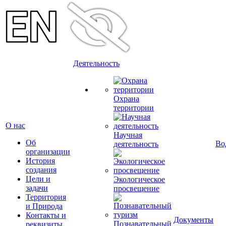
Деятельность
Охрана
территории
О нас
Научная
Об
Во
деятельность
организации
История
создания
Цели и
Экологическое
задачи
просвещение
Территория
и Природа
Контакты и
Документы
Познавательный
реквизиты