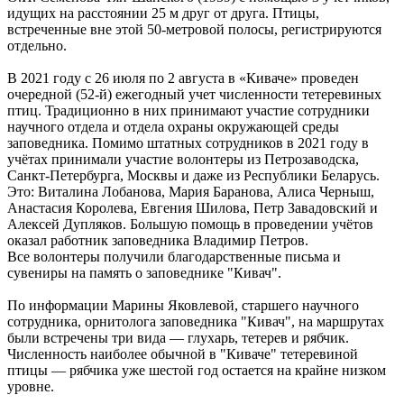
идущих на расстоянии 25 м друг от друга. Птицы,
встреченные вне этой 50-метровой полосы, регистрируются
отдельно.
В 2021 году с 26 июля по 2 августа в «Киваче» проведен
очередной (52-й) ежегодный учет численности тетеревиных
птиц. Традиционно в них принимают участие сотрудники
научного отдела и отдела охраны окружающей среды
заповедника. Помимо штатных сотрудников в 2021 году в
учётах принимали участие волонтеры из Петрозаводска,
Санкт-Петербурга, Москвы и даже из Республики Беларусь.
Это: Виталина Лобанова, Мария Баранова, Алиса Черныш,
Анастасия Королева, Евгения Шилова, Петр Завадовский и
Алексей Дупляков. Большую помощь в проведении учётов
оказал работник заповедника Владимир Петров.
Все волонтеры получили благодарственные письма и
сувениры на память о заповеднике "Кивач".
По информации Марины Яковлевой, старшего научного
сотрудника, орнитолога заповедника "Кивач", на маршрутах
были встречены три вида — глухарь, тетерев и рябчик.
Численность наиболее обычной в "Киваче" тетеревиной
птицы — рябчика уже шестой год остается на крайне низком
уровне.