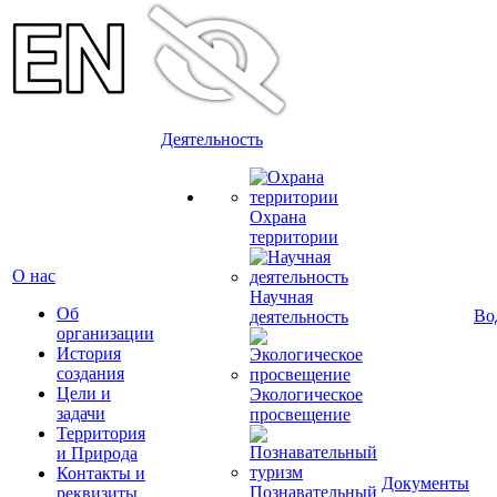
Деятельность
Охрана
территории
О нас
Научная
Об
Во
деятельность
организации
История
создания
Цели и
Экологическое
задачи
просвещение
Территория
и Природа
Контакты и
Документы
Познавательный
реквизиты