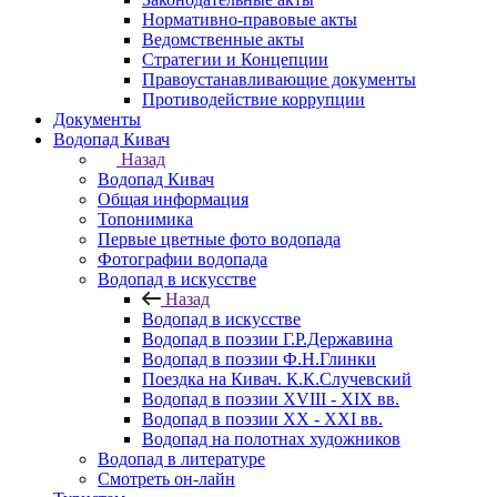
Нормативно-правовые акты
Ведомственные акты
Стратегии и Концепции
Правоустанавливающие документы
Противодействие коррупции
Документы
Водопад Кивач
Назад
Водопад Кивач
Общая информация
Топонимика
Первые цветные фото водопада
Фотографии водопада
Водопад в искусстве
Назад
Водопад в искусстве
Водопад в поэзии Г.Р.Державина
Водопад в поэзии Ф.Н.Глинки
Поездка на Кивач. К.К.Случевский
Водопад в поэзии XVIII - XIX вв.
Водопад в поэзии XX - XXI вв.
Водопад на полотнах художников
Водопад в литературе
Смотреть он-лайн