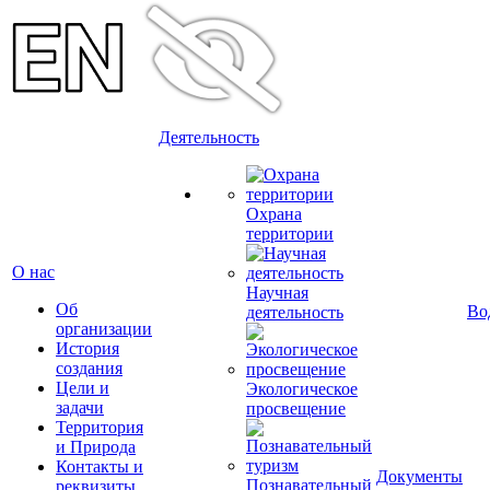
Деятельность
Охрана
территории
О нас
Научная
Об
Во
деятельность
организации
История
создания
Цели и
Экологическое
задачи
просвещение
Территория
и Природа
Контакты и
Документы
Познавательный
реквизиты