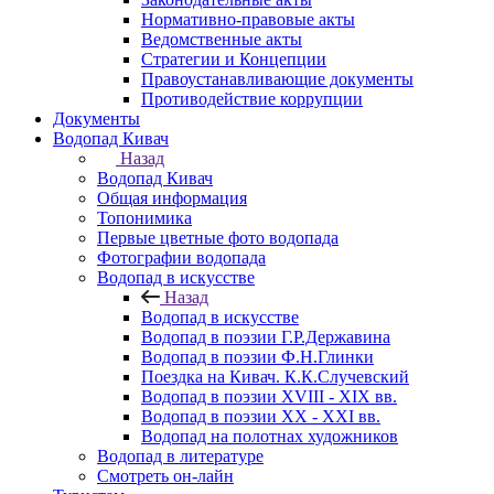
Нормативно-правовые акты
Ведомственные акты
Стратегии и Концепции
Правоустанавливающие документы
Противодействие коррупции
Документы
Водопад Кивач
Назад
Водопад Кивач
Общая информация
Топонимика
Первые цветные фото водопада
Фотографии водопада
Водопад в искусстве
Назад
Водопад в искусстве
Водопад в поэзии Г.Р.Державина
Водопад в поэзии Ф.Н.Глинки
Поездка на Кивач. К.К.Случевский
Водопад в поэзии XVIII - XIX вв.
Водопад в поэзии XX - XXI вв.
Водопад на полотнах художников
Водопад в литературе
Смотреть он-лайн