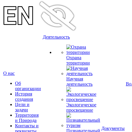
Деятельность
Охрана
территории
О нас
Научная
Об
Во
деятельность
организации
История
создания
Цели и
Экологическое
задачи
просвещение
Территория
и Природа
Контакты и
Документы
Познавательный
реквизиты