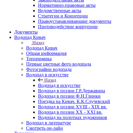
Нормативно-правовые акты
Ведомственные акты
Стратегии и Концепции
Правоустанавливающие документы
Противодействие коррупции
Документы
Водопад Кивач
Назад
Водопад Кивач
Общая информация
Топонимика
Первые цветные фото водопада
Фотографии водопада
Водопад в искусстве
Назад
Водопад в искусстве
Водопад в поэзии Г.Р.Державина
Водопад в поэзии Ф.Н.Глинки
Поездка на Кивач. К.К.Случевский
Водопад в поэзии XVIII - XIX вв.
Водопад в поэзии XX - XXI вв.
Водопад на полотнах художников
Водопад в литературе
Смотреть он-лайн