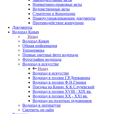
Нормативно-правовые акты
Ведомственные акты
Стратегии и Концепции
Правоустанавливающие документы
Противодействие коррупции
Документы
Водопад Кивач
Назад
Водопад Кивач
Общая информация
Топонимика
Первые цветные фото водопада
Фотографии водопада
Водопад в искусстве
Назад
Водопад в искусстве
Водопад в поэзии Г.Р.Державина
Водопад в поэзии Ф.Н.Глинки
Поездка на Кивач. К.К.Случевский
Водопад в поэзии XVIII - XIX вв.
Водопад в поэзии XX - XXI вв.
Водопад на полотнах художников
Водопад в литературе
Смотреть он-лайн